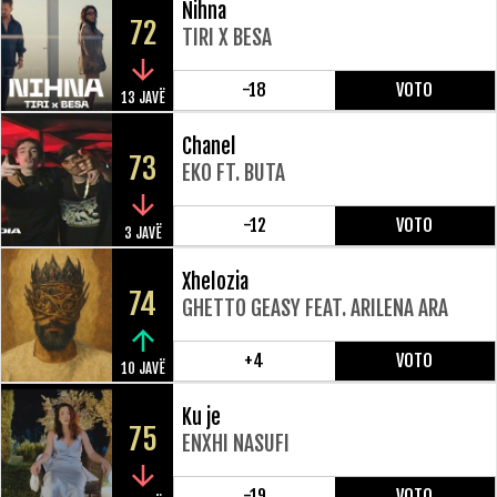
Nihna
72
TIRI X BESA
-18
VOTO
13 JAVË
Chanel
73
EKO FT. BUTA
-12
VOTO
3 JAVË
Xhelozia
74
GHETTO GEASY FEAT. ARILENA ARA
+4
VOTO
10 JAVË
Ku je
75
ENXHI NASUFI
-19
VOTO