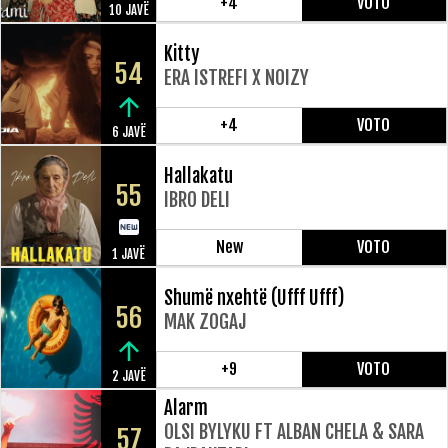
+4
VOTO
10 JAVË
Kitty
54
ERA ISTREFI X NOIZY
+4
VOTO
6 JAVË
Hallakatu
55
IBRO DELI
New
VOTO
1 JAVË
Shumë nxehtë (Ufff Ufff)
56
MAK ZOGAJ
+9
VOTO
2 JAVË
Alarm
OLSI BYLYKU FT ALBAN CHELA & SARA
57