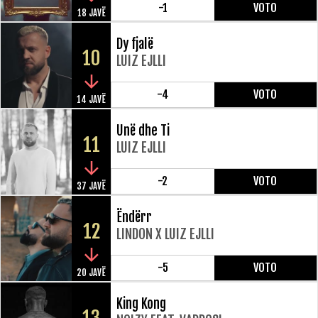
-1
VOTO
18 JAVË
Dy fjalë
10
LUIZ EJLLI
-4
VOTO
14 JAVË
Unë dhe Ti
11
LUIZ EJLLI
-2
VOTO
37 JAVË
Ëndërr
12
LINDON X LUIZ EJLLI
-5
VOTO
20 JAVË
King Kong