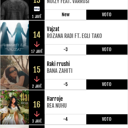
13
NOIZY FEAT. VARROSI
New
VOTO
1 JAVË
Vajzat
14
ROZANA RADI FT. EGLI TAKO
-3
VOTO
17 JAVË
Raki rrushi
15
BANA ZAHITI
-5
VOTO
2 JAVË
Harroje
16
REA NUHU
-4
VOTO
3 JAVË