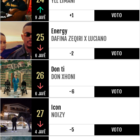
YLL LIMANI
+1
VOTO
9 JAVË
Energy
25
DAFINA ZEQIRI X LUCIANO
-2
VOTO
6 JAVË
Don ti
26
DON XHONI
-6
VOTO
6 JAVË
Icon
27
NOIZY
-5
VOTO
4 JAVË