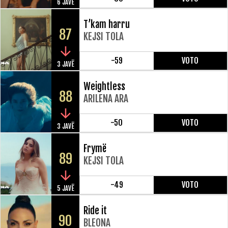
6 JAVË
T’kam harru
87
KEJSI TOLA
-59
VOTO
3 JAVË
Weightless
88
ARILENA ARA
-50
VOTO
3 JAVË
Frymë
89
KEJSI TOLA
-49
VOTO
5 JAVË
Ride it
90
BLEONA