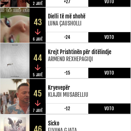
+27
VOTO
2 JAVË
Dielli të më shohë
43
LUNA ÇAUSHOLLI
-24
VOTO
6 JAVË
Krejt Prishtinën për ditëlindje
44
ARMEND REXHEPAGIQI
-15
VOTO
5 JAVË
Kryevepër
45
KLAJDI MUSABELLIU
-12
VOTO
7 JAVË
Sicko
46
ELVANA GJATA