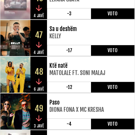
-3
VOTO
4 JAVË
Sa u deshëm
47
KELLY
-17
VOTO
4 JAVË
Ktë natë
48
MATOLALE FT. SONI MALAJ
-12
VOTO
6 JAVË
Paso
49
DIONA FONA X MC KRESHA
-4
VOTO
3 JAVË