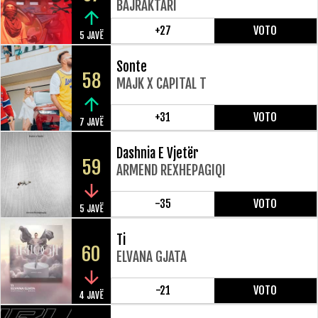
BAJRAKTARI
+27
VOTO
5 JAVË
Sonte
58
MAJK X CAPITAL T
+31
VOTO
7 JAVË
Dashnia E Vjetër
59
ARMEND REXHEPAGIQI
-35
VOTO
5 JAVË
Ti
60
ELVANA GJATA
-21
VOTO
4 JAVË