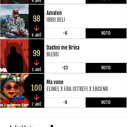
6 JAVË
Amalen
98
IBRO DELI
-6
VOTO
4 JAVË
Dashni me Brina
99
BLERO
-23
VOTO
3 JAVË
Ma vone
100
ELINEL X ERA ISTREFI X ERGENR
-9
VOTO
7 JAVË