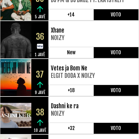
+14
VOTO
5 JAVË
Xhane
36
NOIZY
New
VOTO
1 JAVË
Vetes ja Bom Ne
37
ELGIT DODA X NOIZY
+18
VOTO
9 JAVË
Dashni ke ra
38
NOIZY
+32
VOTO
10 JAVË