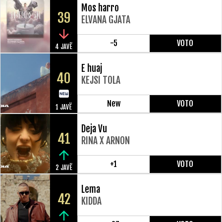
Mos harro
39
ELVANA GJATA
-5
VOTO
4 JAVË
E huaj
40
KEJSI TOLA
New
VOTO
1 JAVË
Deja Vu
41
RINA X ARNON
+1
VOTO
2 JAVË
Lema
42
KIDDA