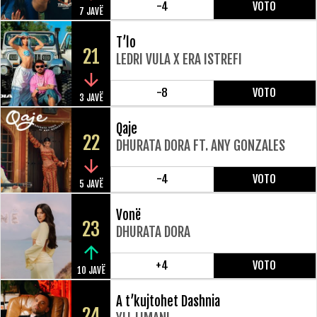
-4
VOTO
7 JAVË
T’lo
21
LEDRI VULA X ERA ISTREFI
-8
VOTO
3 JAVË
Qaje
22
DHURATA DORA FT. ANY GONZALES
-4
VOTO
5 JAVË
Vonë
23
DHURATA DORA
+4
VOTO
10 JAVË
A t’kujtohet Dashnia
24