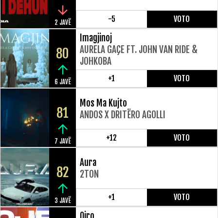
-5
VOTO
2 JAVË
Imagjinoj
AURELA GAÇE FT. JOHN VAN RIDE &
80
JOHKOBA
+1
VOTO
6 JAVË
Mos Ma Kujto
81
ANDOS X DRITËRO AGOLLI
+12
VOTO
7 JAVË
Aura
82
2TON
+1
VOTO
3 JAVË
Ojro