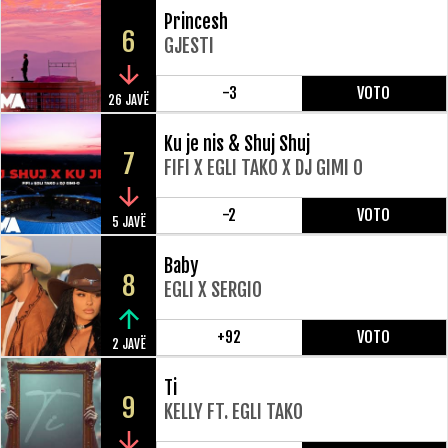
Princesh
6
GJESTI
-3
VOTO
26 JAVË
Ku je nis & Shuj Shuj
7
FIFI X EGLI TAKO X DJ GIMI O
-2
VOTO
5 JAVË
Baby
8
EGLI X SERGIO
+92
VOTO
2 JAVË
Ti
9
KELLY FT. EGLI TAKO