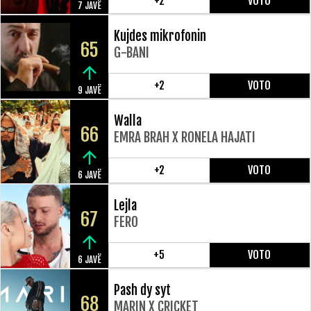
+2
VOTO
7 JAVË
Kujdes mikrofonin
65
G-BANI
+2
VOTO
9 JAVË
Walla
66
EMRA BRAH X RONELA HAJATI
+2
VOTO
6 JAVË
Lejla
67
FERO
+5
VOTO
6 JAVË
Pash dy syt
68
MARIN X CRICKET