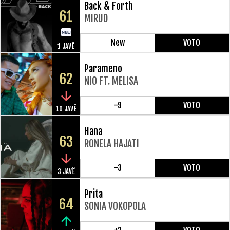
Back & Forth
61
MIRUD
New
VOTO
1 JAVË
Parameno
62
NIO FT. MELISA
-9
VOTO
10 JAVË
Hana
63
RONELA HAJATI
-3
VOTO
3 JAVË
Prita
64
SONIA VOKOPOLA