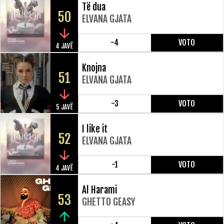
Të dua
50
ELVANA GJATA
-4
VOTO
4 JAVË
Knojna
51
ELVANA GJATA
-3
VOTO
5 JAVË
I like it
52
ELVANA GJATA
-1
VOTO
4 JAVË
Al Harami
53
GHETTO GEASY