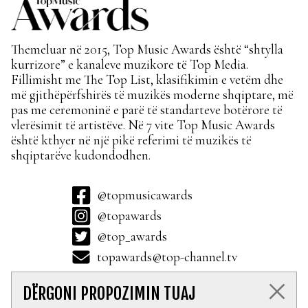
Themeluar në 2015, Top Music Awards është “shtylla
kurrizore” e kanaleve muzikore të Top Media.
Fillimisht me The Top List, klasifikimin e vetëm dhe
më gjithëpërfshirës të muzikës moderne shqiptare, më
pas me ceremoninë e parë të standarteve botërore të
vlerësimit të artistëve. Në 7 vite Top Music Awards
është kthyer në një pikë referimi të muzikës të
shqiptarëve kudondodhen.
@topmusicawards
@topawards
@top_awards
topawards@top-channel.tv
DËRGONI PROPOZIMIN TUAJ