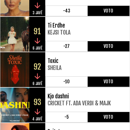
-43
VOTO
3 JAVË
Ti Erdhe
91
KEJSI TOLA
-27
VOTO
6 JAVË
Toxic
92
SHEILA
-10
VOTO
6 JAVË
Kjo dashni
93
CRICKET FT. ADA VERDI & MAJK
-5
VOTO
4 JAVË