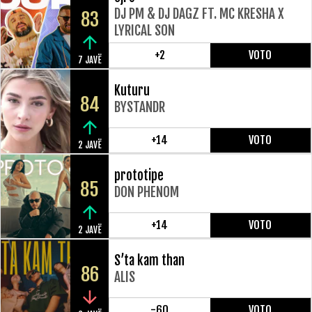
DJ PM & DJ DAGZ FT. MC KRESHA X
83
LYRICAL SON
+2
VOTO
7 JAVË
Kuturu
84
BYSTANDR
+14
VOTO
2 JAVË
prototipe
85
DON PHENOM
+14
VOTO
2 JAVË
S’ta kam than
86
ALIS
-60
VOTO