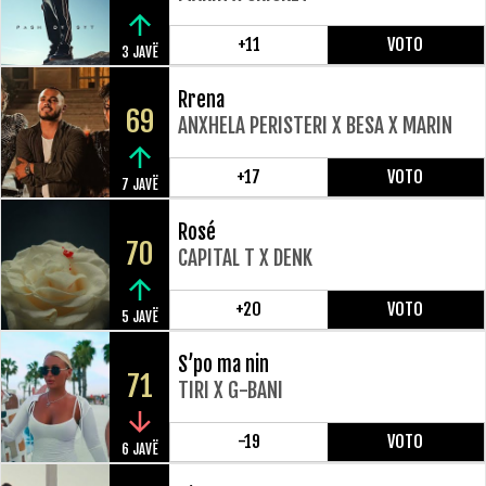
+11
VOTO
3 JAVË
Rrena
69
ANXHELA PERISTERI X BESA X MARIN
+17
VOTO
7 JAVË
Rosé
70
CAPITAL T X DENK
+20
VOTO
5 JAVË
S’po ma nin
71
TIRI X G-BANI
-19
VOTO
6 JAVË