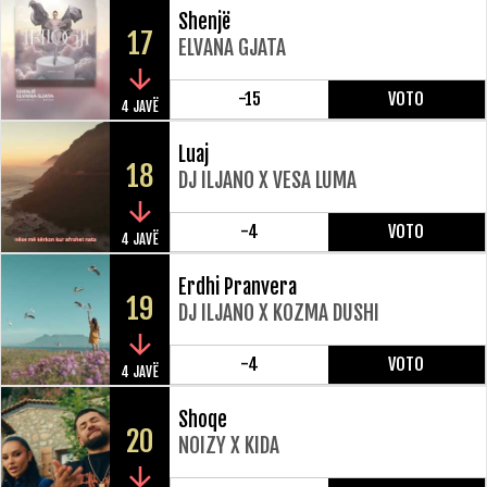
Shenjë
17
ELVANA GJATA
-15
VOTO
4 JAVË
Luaj
18
DJ ILJANO X VESA LUMA
-4
VOTO
4 JAVË
Erdhi Pranvera
19
DJ ILJANO X KOZMA DUSHI
-4
VOTO
4 JAVË
Shoqe
20
NOIZY X KIDA