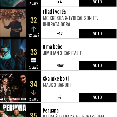
+4
VOTO
7 JAVË
Fllad i verës
MC KRESHA & LYRICAL SON FT.
32
DHURATA DORA
+12
VOTO
12 JAVË
O ma bebe
33
JIMILIAN X CAPITAL T
New
VOTO
1 JAVË
Cka mke bo ti
34
MAJK X BARDHI
-2
VOTO
2 JAVË
Peruana
35
DJ PM & DJ DAGZ FT. ERA ISTREFI