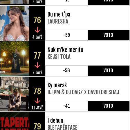
6 JAVË
Du me t’pa
76
LAURESHA
-59
VOTO
4 JAVË
Nuk m’ke meritu
77
KEJSI TOLA
-56
VOTO
2 JAVË
Ky marak
78
DJ PM & DJ DAGZ X DAVID DRESHAJ
-41
VOTO
11 JAVË
I dehun
79
BLETAPËRTACE