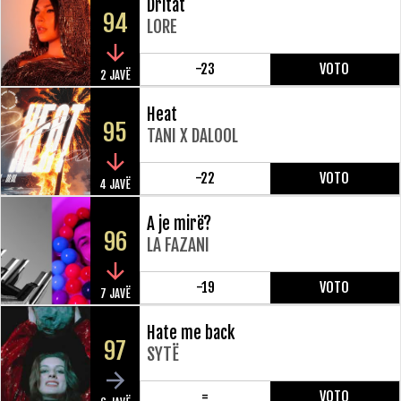
Dritat
94
LORE
-23
VOTO
2 JAVË
Heat
95
TANI X DALOOL
-22
VOTO
4 JAVË
A je mirë?
96
LA FAZANI
-19
VOTO
7 JAVË
Hate me back
97
SYTË
=
VOTO