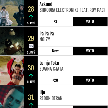
Askund
28
SHKODRA ELEKTRONIKE FEAT. ROY PACI
+3
VOTO
5 JAVË
Pa Pa Pa
29
NOIZY
New
VOTO
1 JAVË
Lumja Toka
30
ELVANA GJATA
+20
VOTO
8 JAVË
Uje
31
REDON BERAN