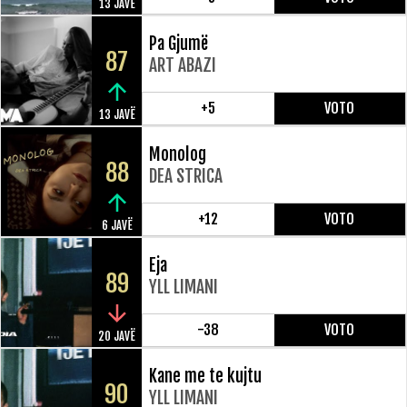
13 JAVË
Pa Gjumë
87
ART ABAZI
+5
VOTO
13 JAVË
Monolog
88
DEA STRICA
+12
VOTO
6 JAVË
Eja
89
YLL LIMANI
-38
VOTO
20 JAVË
Kane me te kujtu
90
YLL LIMANI