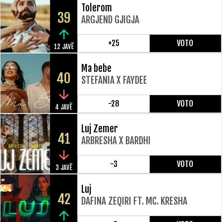
Tolerom
39
ARGJEND GJIGJA
+25
VOTO
12 JAVË
Ma bebe
40
STEFANIA X FAYDEE
-28
VOTO
4 JAVË
Luj Zemer
41
ARBRESHA X BARDHI
-3
VOTO
3 JAVË
Luj
42
DAFINA ZEQIRI FT. MC. KRESHA