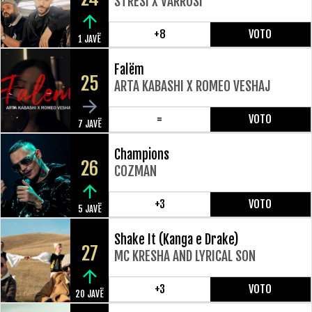
STRESI X VARROSI
+8
VOTO
1 JAVË
Falëm
25
ARTA KABASHI X ROMEO VESHAJ
=
VOTO
7 JAVË
Champions
26
COZMAN
+3
VOTO
5 JAVË
Shake It (Kanga e Drake)
27
MC KRESHA AND LYRICAL SON
+3
VOTO
20 JAVË