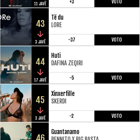
+3
VOTO
11 JAVË
Të du
43
LORE
-37
VOTO
3 JAVË
Huti
44
DAFINA ZEQIRI
-5
VOTO
17 JAVË
Xinxerfille
45
SKERDI
-2
VOTO
3 JAVË
Guantanamo
46
BENNITO X BIG BASTA