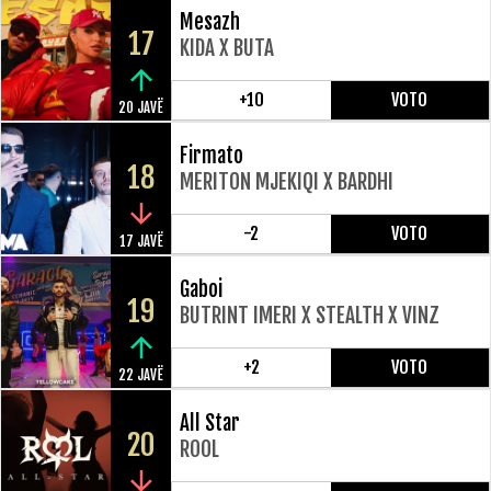
Mesazh
17
KIDA X BUTA
+10
VOTO
20 JAVË
Firmato
18
MERITON MJEKIQI X BARDHI
-2
VOTO
17 JAVË
Gaboi
19
BUTRINT IMERI X STEALTH X VINZ
+2
VOTO
22 JAVË
All Star
20
ROOL