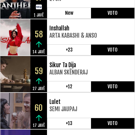
New
VOTO
1 JAVË
Inshallah
58
ARTA KABASHI & ANSO
+23
VOTO
14 JAVË
Sikur Ta Dija
59
ALBAN SKËNDERAJ
+12
VOTO
27 JAVË
Lulet
60
SEMI JAUPAJ
+13
VOTO
17 JAVË