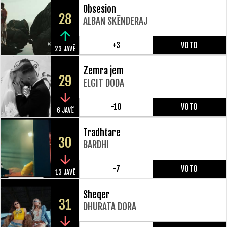
Obsesion
28
ALBAN SKËNDERAJ
+3
VOTO
23 JAVË
Zemra jem
29
ELGIT DODA
-10
VOTO
6 JAVË
Tradhtare
30
BARDHI
-7
VOTO
13 JAVË
Sheqer
31
DHURATA DORA