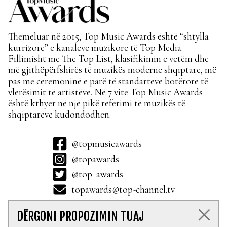
Themeluar në 2015, Top Music Awards është “shtylla
kurrizore” e kanaleve muzikore të Top Media.
Fillimisht me The Top List, klasifikimin e vetëm dhe
më gjithëpërfshirës të muzikës moderne shqiptare, më
pas me ceremoninë e parë të standarteve botërore të
vlerësimit të artistëve. Në 7 vite Top Music Awards
është kthyer në një pikë referimi të muzikës të
shqiptarëve kudondodhen.
@topmusicawards
@topawards
@top_awards
topawards@top-channel.tv
DËRGONI PROPOZIMIN TUAJ