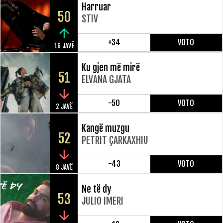
Harruar
50
STIV
+34
VOTO
16 JAVË
Ku gjen më mirë
51
ELVANA GJATA
-50
VOTO
2 JAVË
Kangë muzgu
52
PETRIT ÇARKAXHIU
-43
VOTO
8 JAVË
Ne të dy
53
JULIO IMERI