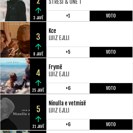
2
STRESI & ONE T
+1
VOTO
3 JAVË
Kce
3
LUIZ EJLLI
+5
VOTO
8 JAVË
Frymë
4
LUIZ EJLLI
+6
VOTO
25 JAVË
Ninulla e vetmisë
5
LUIZ EJLLI
+6
VOTO
21 JAVË