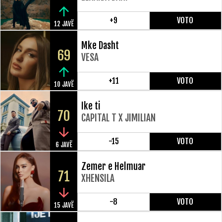
+9
VOTO
12 JAVË
Mke Dasht
69
VESA
+11
VOTO
10 JAVË
Ike ti
70
CAPITAL T X JIMILIAN
-15
VOTO
6 JAVË
Zemer e Helmuar
71
XHENSILA
-8
VOTO
15 JAVË