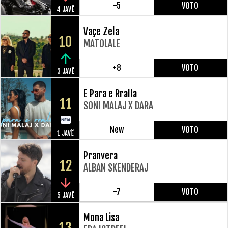
-5
VOTO
4 JAVË
Vaçe Zela
10
MATOLALE
+8
VOTO
3 JAVË
E Para e Rralla
11
SONI MALAJ X DARA
New
VOTO
1 JAVË
Pranvera
12
ALBAN SKENDERAJ
-7
VOTO
5 JAVË
Mona Lisa