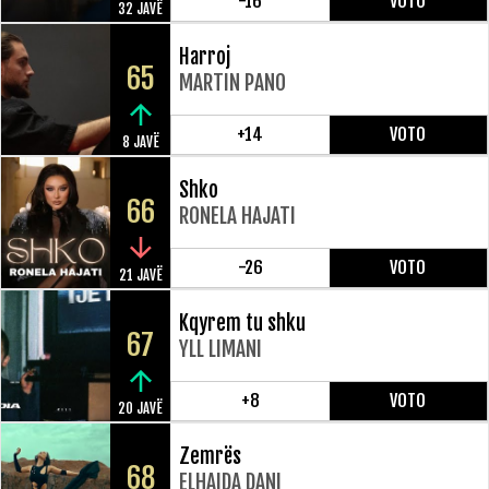
-16
VOTO
32 JAVË
Harroj
65
MARTIN PANO
+14
VOTO
8 JAVË
Shko
66
RONELA HAJATI
-26
VOTO
21 JAVË
Kqyrem tu shku
67
YLL LIMANI
+8
VOTO
20 JAVË
Zemrës
68
ELHAIDA DANI