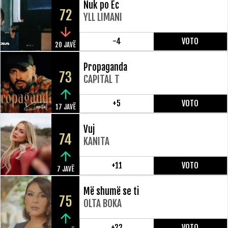
Nuk po Ec
72
YLL LIMANI
-4
VOTO
20 JAVË
Propaganda
73
CAPITAL T
+5
VOTO
17 JAVË
Vuj
74
KANITA
+11
VOTO
7 JAVË
Më shumë se ti
75
OLTA BOKA
+22
VOTO