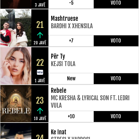
-5
VOTO
3 JAVË
Mashtruese
21
BARDHI X XHENSILA
+7
VOTO
20 JAVË
Për Ty
22
KEJSI TOLA
New
VOTO
1 JAVË
Rebele
MC KRESHA & LYRICAL SON FT. LEDRI
23
VULA
+10
VOTO
10 JAVË
Ke Inat
24