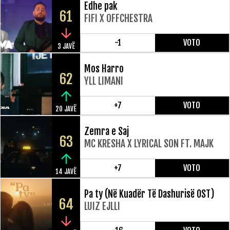
Edhe pak
61
FIFI X OFFCHESTRA
-1
VOTO
3 JAVË
Mos Harro
62
YLL LIMANI
+7
VOTO
20 JAVË
Zemra e Saj
63
MC KRESHA X LYRICAL SON FT. MAJK
+7
VOTO
14 JAVË
Pa ty (Në Kuadër Të Dashurisë OST)
64
LUIZ EJLLI