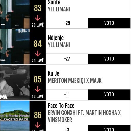
Sonte
83
YLL LIMANI
-29
VOTO
20 JAVË
Ndjenje
84
YLL LIMANI
-27
VOTO
20 JAVË
Ku Je
85
MERITON MJEKIQI X MAJK
-11
VOTO
13 JAVË
Face To Face
ERVIN GONXHI FT. MARTIN HOXHA X
86
VINSMOKER
-3
VOTO