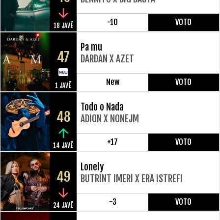
-10
VOTO
18 JAVË
Pa mu
47
DARDAN X AZET
New
VOTO
1 JAVË
Todo o Nada
48
ADION X NONEJM
+17
VOTO
14 JAVË
Lonely
49
BUTRINT IMERI X ERA ISTREFI
-3
VOTO
24 JAVË