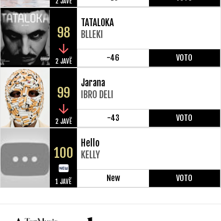
2 JAVË
TATALOKA
98
BLLEKI
-46
VOTO
2 JAVË
Jarana
99
IBRO DELI
-43
VOTO
2 JAVË
Hello
100
KELLY
New
VOTO
1 JAVË