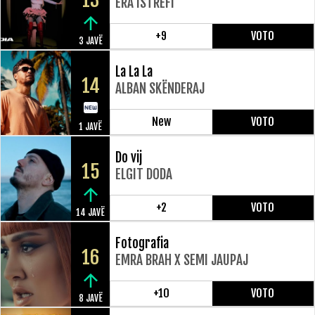
13
ERA ISTREFI
+9
VOTO
3 JAVË
La La La
14
ALBAN SKËNDERAJ
New
VOTO
1 JAVË
Do vij
15
ELGIT DODA
+2
VOTO
14 JAVË
Fotografia
16
EMRA BRAH X SEMI JAUPAJ
+10
VOTO
8 JAVË