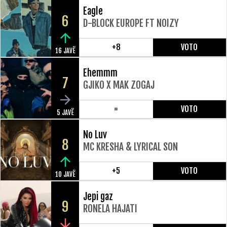
Eagle
6
D-BLOCK EUROPE FT NOIZY
+8
VOTO
16 JAVË
Ehemmm
7
GJIKO X MAK ZOGAJ
=
VOTO
5 JAVË
No Luv
8
MC KRESHA & LYRICAL SON
+5
VOTO
10 JAVË
Jepi gaz
9
RONELA HAJATI