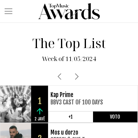
The Top List
Week of 11/05/2024
Kap Prime
1
BBV3 CAST OF 100 DAYS
+1
VOTO
2 JAVË
Mos u dorzo