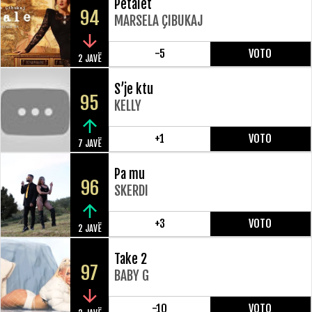
Petalet
94
MARSELA ÇIBUKAJ
-5
VOTO
2 JAVË
S’je ktu
95
KELLY
+1
VOTO
7 JAVË
Pa mu
96
SKERDI
+3
VOTO
2 JAVË
Take 2
97
BABY G
-10
VOTO