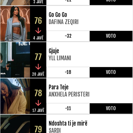
3 JAVË
Go Go Go
76
DAFINA ZEQIRI
-32
VOTO
4 JAVË
Gjuje
77
YLL LIMANI
-18
VOTO
20 JAVË
Para Teje
78
ANXHELA PERISTERI
-11
VOTO
17 JAVË
Ndoshta ti je mirë
79
SARDI