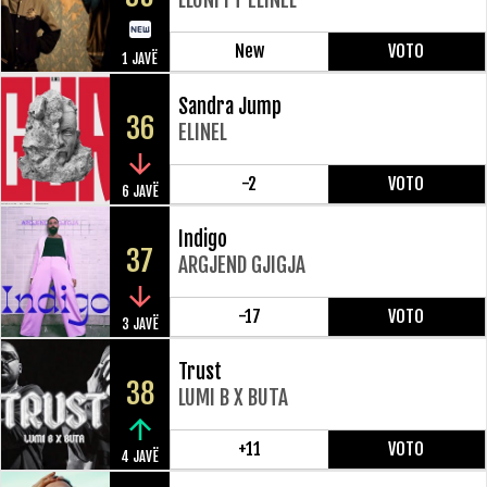
New
VOTO
1 JAVË
Sandra Jump
36
ELINEL
-2
VOTO
6 JAVË
Indigo
37
ARGJEND GJIGJA
-17
VOTO
3 JAVË
Trust
38
LUMI B X BUTA
+11
VOTO
4 JAVË