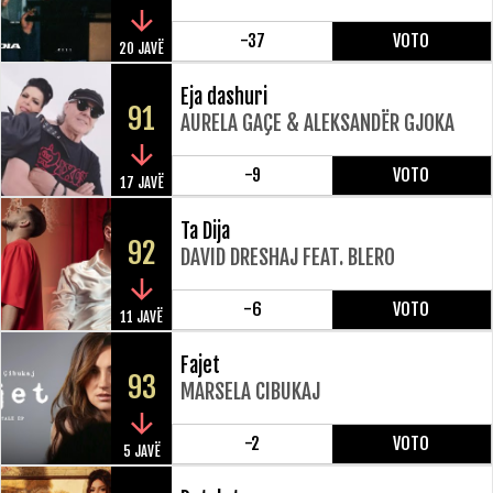
-37
VOTO
20 JAVË
Eja dashuri
91
AURELA GAÇE & ALEKSANDËR GJOKA
-9
VOTO
17 JAVË
Ta Dija
92
DAVID DRESHAJ FEAT. BLERO
-6
VOTO
11 JAVË
Fajet
93
MARSELA CIBUKAJ
-2
VOTO
5 JAVË