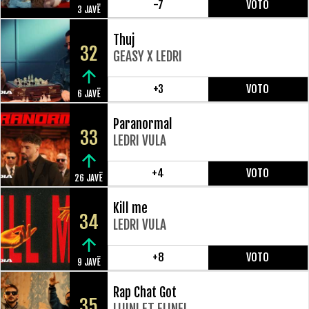
-7
VOTO
3 JAVË
Thuj
32
GEASY X LEDRI
+3
VOTO
6 JAVË
Paranormal
33
LEDRI VULA
+4
VOTO
26 JAVË
Kill me
34
LEDRI VULA
+8
VOTO
9 JAVË
Rap Chat Got
35
LLUNI FT ELINEL