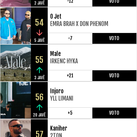
-12
VOTO
2 JAVË
O Jet
54
EMRA BRAH X DON PHENOM
-7
VOTO
5 JAVË
Male
55
IRKENC HYKA
+21
VOTO
3 JAVË
Injoro
56
YLL LIMANI
+5
VOTO
20 JAVË
Kaniher
57
2TON