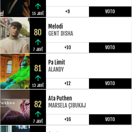
+9
VOTO
15 JAVË
Melodi
80
GENT DISHA
+10
VOTO
7 JAVË
Pa Limit
81
ALANDY
+12
VOTO
13 JAVË
Ata Puthen
82
MARSELA ÇIBUKAJ
+16
VOTO
7 JAVË