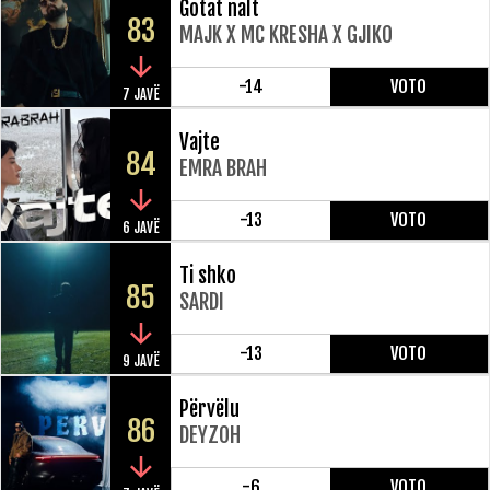
Gotat nalt
83
MAJK X MC KRESHA X GJIKO
-14
VOTO
7 JAVË
Vajte
84
EMRA BRAH
-13
VOTO
6 JAVË
Ti shko
85
SARDI
-13
VOTO
9 JAVË
Përvëlu
86
DEYZOH
-6
VOTO