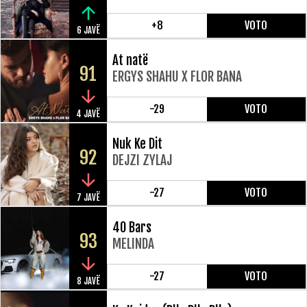
+8
VOTO
6 JAVË
At natë
91
ERGYS SHAHU X FLOR BANA
-29
VOTO
4 JAVË
Nuk Ke Dit
92
DEJZI ZYLAJ
-27
VOTO
7 JAVË
40 Bars
93
MELINDA
-27
VOTO
8 JAVË