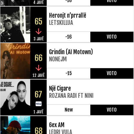
-16
VOTO
4 JAVË
Heronjt n’prrallë
65
LETSKILLUA
-16
VOTO
3 JAVË
Grindin (AI Motown)
66
NONEJM
-15
VOTO
12 JAVË
Një Cigare
67
ROZANA RADI FT NINI
New
VOTO
1 JAVË
6ex AM
68
LEDRI VULA