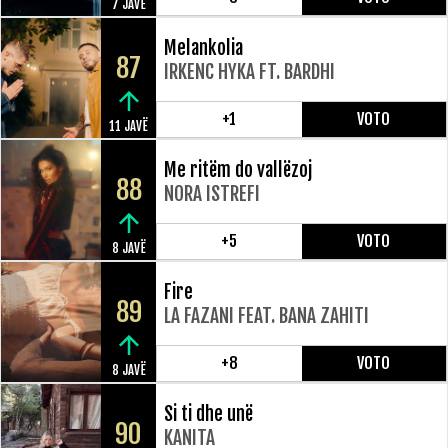
7 JAVË
Melankolia
87
IRKENC HYKA FT. BARDHI
+1
VOTO
11 JAVË
Me ritëm do vallëzoj
88
NORA ISTREFI
+5
VOTO
8 JAVË
Fire
89
LA FAZANI FEAT. BANA ZAHITI
+8
VOTO
8 JAVË
Si ti dhe unë
90
KANITA