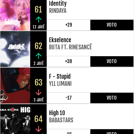
Identity
61
RINDAYA
+29
VOTO
12 JAVË
Ekselence
62
BUTA FT. RINESANCË
+38
VOTO
2 JAVË
F - Stupid
63
YLL LIMANI
-17
VOTO
3 JAVË
High 10
64
BABASTARS