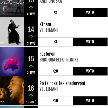
13
ANDI DHOSKA
+2
VOTO
6 JAVË
Kthem
14
YLL LIMANI
+3
VOTO
3 JAVË
Fosforon
15
SHKODRA ELEKTRONIKE
+28
VOTO
3 JAVË
Po të pres tek shadervani
16
YLL LIMANI
+10
VOTO
18 JAVË