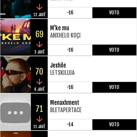
-16
VOTO
12 JAVË
M’ke mu
69
ANXHELO KOÇI
-16
VOTO
3 JAVË
Jeshile
70
LETSKILLUA
-16
VOTO
6 JAVË
Menaxhment
71
BLETAPERTACE
-14
VOTO
11 JAVË