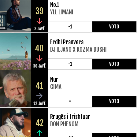
No.1
39
YLL LIMANI
-1
VOTO
3 JAVË
Erdhi Pranvera
40
DJ ILJANO X KOZMA DUSHI
-1
VOTO
30 JAVË
Nur
41
GIMA
=
VOTO
12 JAVË
Rrugës i trishtuar
42
DON PHENOM