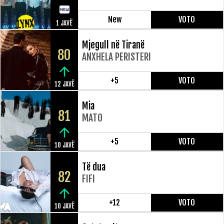
New
VOTO
1 JAVË
Mjegull në Tiranë
80
ANXHELA PERISTERI
+5
VOTO
12 JAVË
Mia
81
MATO
+5
VOTO
10 JAVË
Të dua
82
FIFI
+12
VOTO
10 JAVË