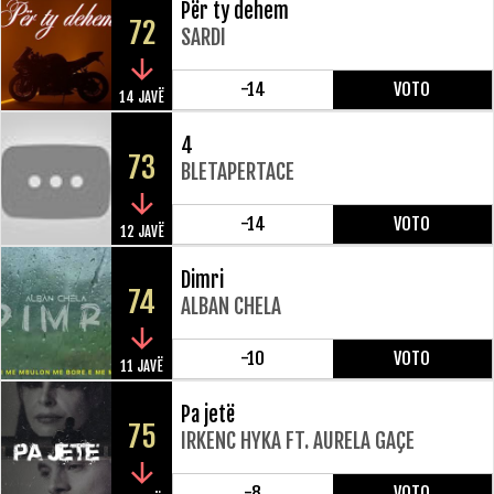
Për ty dehem
72
SARDI
-14
VOTO
14 JAVË
4
73
BLETAPERTACE
-14
VOTO
12 JAVË
Dimri
74
ALBAN CHELA
-10
VOTO
11 JAVË
Pa jetë
75
IRKENC HYKA FT. AURELA GAÇE
-8
VOTO