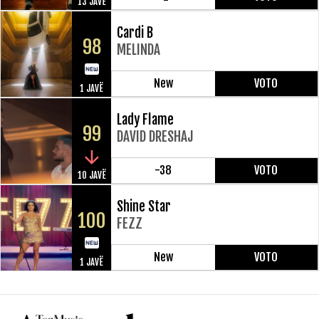
13 JAVË
Cardi B
98
MELINDA
New
VOTO
1 JAVË
Lady Flame
99
DAVID DRESHAJ
-38
VOTO
10 JAVË
Shine Star
100
FEZZ
New
VOTO
1 JAVË