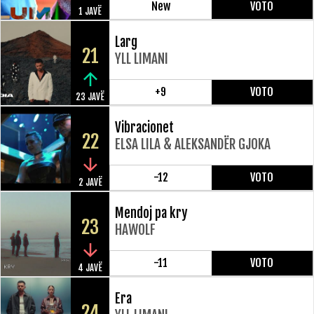
New
VOTO
1 JAVË
Larg
21
YLL LIMANI
+9
VOTO
23 JAVË
Vibracionet
22
ELSA LILA & ALEKSANDËR GJOKA
-12
VOTO
2 JAVË
Mendoj pa kry
23
HAWOLF
-11
VOTO
4 JAVË
Era
24