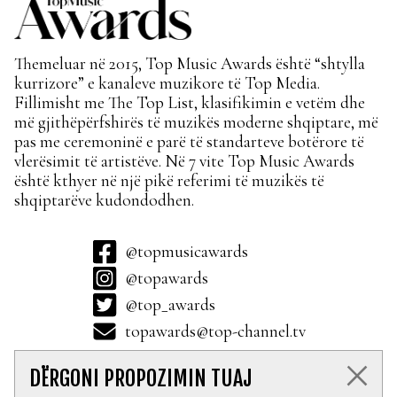
Themeluar në 2015, Top Music Awards është “shtylla
kurrizore” e kanaleve muzikore të Top Media.
Fillimisht me The Top List, klasifikimin e vetëm dhe
më gjithëpërfshirës të muzikës moderne shqiptare, më
pas me ceremoninë e parë të standarteve botërore të
vlerësimit të artistëve. Në 7 vite Top Music Awards
është kthyer në një pikë referimi të muzikës të
shqiptarëve kudondodhen.
@topmusicawards
@topawards
@top_awards
topawards@top-channel.tv
DËRGONI PROPOZIMIN TUAJ