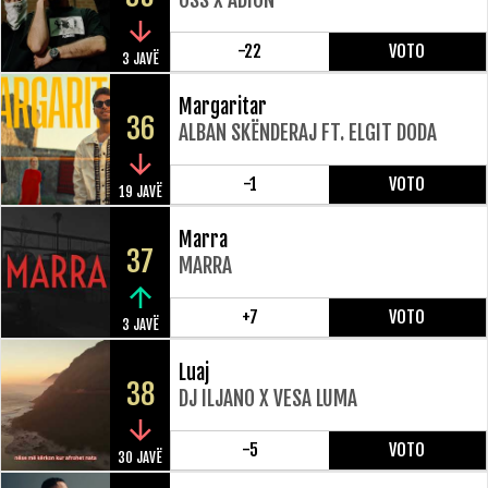
-22
VOTO
3 JAVË
Margaritar
36
ALBAN SKËNDERAJ FT. ELGIT DODA
-1
VOTO
19 JAVË
Marra
37
MARRA
+7
VOTO
3 JAVË
Luaj
38
DJ ILJANO X VESA LUMA
-5
VOTO
30 JAVË