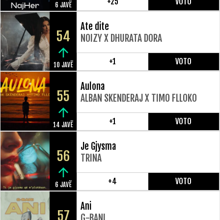
+25
VOTO
6 JAVË
Ate dite
54
NOIZY X DHURATA DORA
+1
VOTO
10 JAVË
Aulona
55
ALBAN SKENDERAJ X TIMO FLLOKO
+1
VOTO
14 JAVË
Je Gjysma
56
TRINA
+4
VOTO
6 JAVË
Ani
57
G-BANI