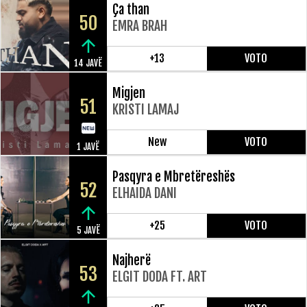
Ça than
50
EMRA BRAH
+13
VOTO
14 JAVË
Migjen
51
KRISTI LAMAJ
New
VOTO
1 JAVË
Pasqyra e Mbretëreshës
52
ELHAIDA DANI
+25
VOTO
5 JAVË
Najherë
53
ELGIT DODA FT. ART