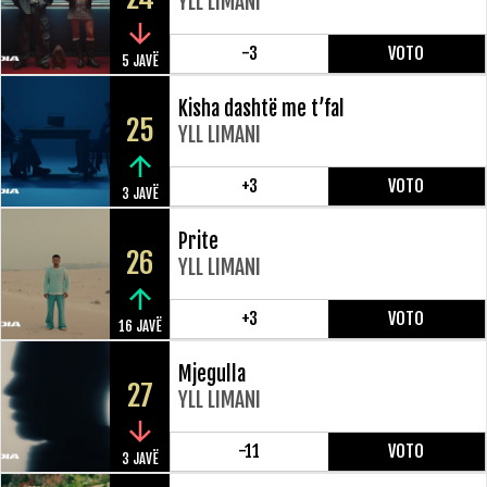
YLL LIMANI
-3
VOTO
5 JAVË
Kisha dashtë me t’fal
25
YLL LIMANI
+3
VOTO
3 JAVË
Prite
26
YLL LIMANI
+3
VOTO
16 JAVË
Mjegulla
27
YLL LIMANI
-11
VOTO
3 JAVË