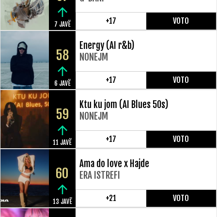
+17
VOTO
7 JAVË
Energy (AI r&b)
58
NONEJM
+17
VOTO
6 JAVË
Ktu ku jom (AI Blues 50s)
59
NONEJM
+17
VOTO
11 JAVË
Ama do love x Hajde
60
ERA ISTREFI
+21
VOTO
13 JAVË