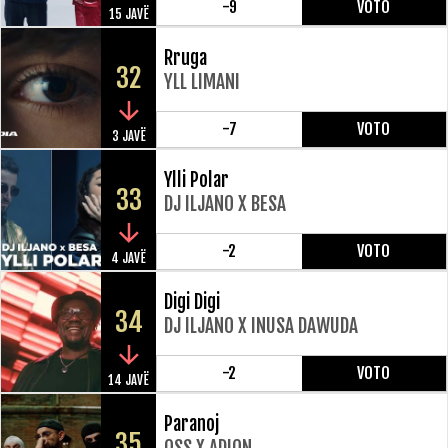
-9
VOTO
15 JAVË
Rruga
32
YLL LIMANI
-7
VOTO
3 JAVË
Ylli Polar
33
DJ ILJANO X BESA
-2
VOTO
4 JAVË
Digi Digi
34
DJ ILJANO X INUSA DAWUDA
-2
VOTO
14 JAVË
Paranoj
35
OSS X ADION