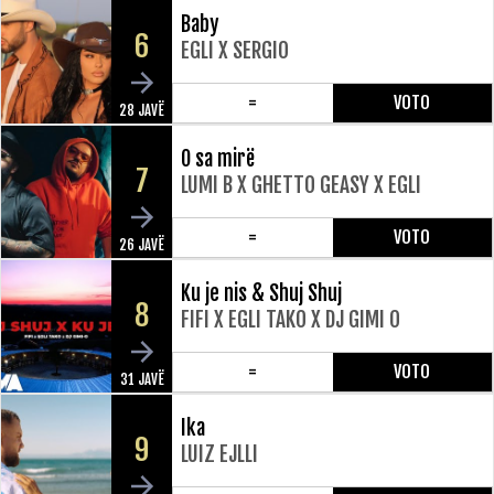
Baby
6
EGLI X SERGIO
=
VOTO
28 JAVË
O sa mirë
7
LUMI B X GHETTO GEASY X EGLI
=
VOTO
26 JAVË
Ku je nis & Shuj Shuj
8
FIFI X EGLI TAKO X DJ GIMI O
=
VOTO
31 JAVË
Ika
9
LUIZ EJLLI