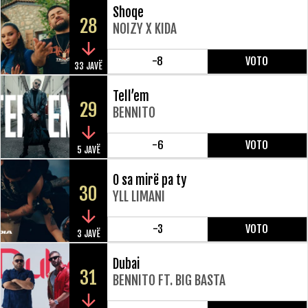
Shoqe
28
NOIZY X KIDA
-8
VOTO
33 JAVË
Tell’em
29
BENNITO
-6
VOTO
5 JAVË
O sa mirë pa ty
30
YLL LIMANI
-3
VOTO
3 JAVË
Dubai
31
BENNITO FT. BIG BASTA