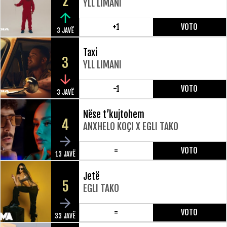
2
YLL LIMANI
+1
VOTO
3 JAVË
Taxi
3
YLL LIMANI
-1
VOTO
3 JAVË
Nëse t’kujtohem
4
ANXHELO KOÇI X EGLI TAKO
=
VOTO
13 JAVË
Jetë
5
EGLI TAKO
=
VOTO
33 JAVË