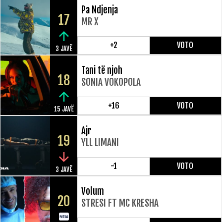
Pa Ndjenja
17
MR X
+2
VOTO
3 JAVË
Tani të njoh
18
SONIA VOKOPOLA
+16
VOTO
15 JAVË
Ajr
19
YLL LIMANI
-1
VOTO
3 JAVË
Volum
20
STRESI FT MC KRESHA