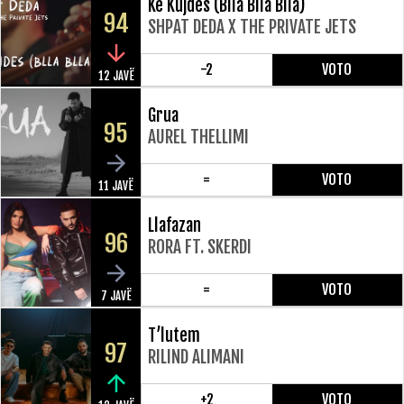
Ke Kujdes (Blla Blla Blla)
94
SHPAT DEDA X THE PRIVATE JETS
-2
VOTO
12 JAVË
Grua
95
AUREL THELLIMI
=
VOTO
11 JAVË
Llafazan
96
RORA FT. SKERDI
=
VOTO
7 JAVË
T’lutem
97
RILIND ALIMANI
+2
VOTO