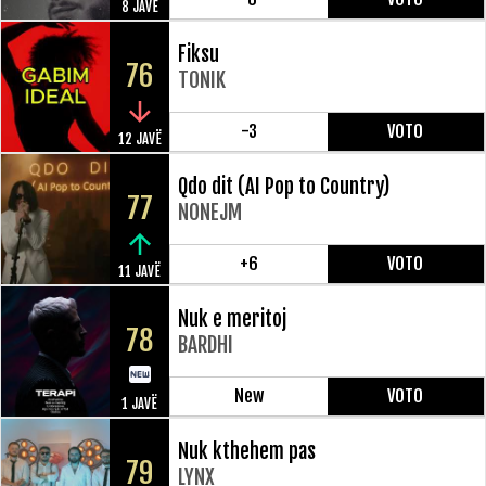
8 JAVË
Fiksu
76
TONIK
-3
VOTO
12 JAVË
Qdo dit (AI Pop to Country)
77
NONEJM
+6
VOTO
11 JAVË
Nuk e meritoj
78
BARDHI
New
VOTO
1 JAVË
Nuk kthehem pas
79
LYNX