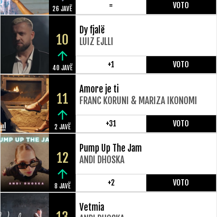
=
VOTO
26 JAVË
Dy fjalë
10
LUIZ EJLLI
+1
VOTO
40 JAVË
Amore je ti
11
FRANC KORUNI & MARIZA IKONOMI
+31
VOTO
2 JAVË
Pump Up The Jam
12
ANDI DHOSKA
+2
VOTO
8 JAVË
Vetmia