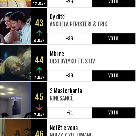
+26
VOTO
12 JAVË
Dy ditë
43
ANXHELA PERISTERI & ERIK
+36
VOTO
4 JAVË
Mbi re
44
OLSI BYLYKU FT. STIV
+38
VOTO
7 JAVË
3 Masterkarta
45
RINESANCË
-21
VOTO
2 JAVË
Netët e vona
46
NOIZY X YLL LIMANI