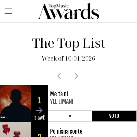
The Top List
Week of 10/01/2026
Me ta ni
1
YLL LIMANI
=
VOTO
3 JAVË
Po nisna sonte