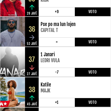
+9
VOTO
28 JAVË
Pse po ma lun lojen
36
CAPITAL T
=
VOTO
53 JAVË
1 Janari
37
LEDRI VULA
-7
VOTO
27 JAVË
Katile
38
MAJK
+1
VOTO
45 JAVË