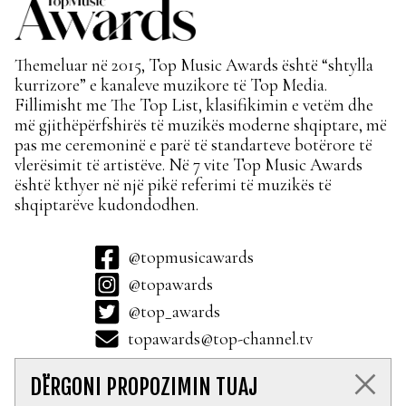
Themeluar në 2015, Top Music Awards është “shtylla
kurrizore” e kanaleve muzikore të Top Media.
Fillimisht me The Top List, klasifikimin e vetëm dhe
më gjithëpërfshirës të muzikës moderne shqiptare, më
pas me ceremoninë e parë të standarteve botërore të
vlerësimit të artistëve. Në 7 vite Top Music Awards
është kthyer në një pikë referimi të muzikës të
shqiptarëve kudondodhen.
@topmusicawards
@topawards
@top_awards
topawards@top-channel.tv
DËRGONI PROPOZIMIN TUAJ