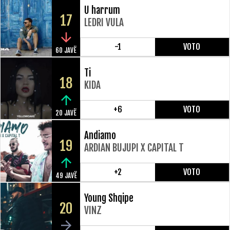
U harrum
17
LEDRI VULA
-1
VOTO
60 JAVË
Ti
18
KIDA
+6
VOTO
20 JAVË
Andiamo
19
ARDIAN BUJUPI X CAPITAL T
+2
VOTO
49 JAVË
Young Shqipe
20
VINZ