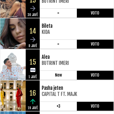
13
BUTRINT IMERI
=
VOTO
30 JAVË
Bileta
14
KIDA
=
VOTO
8 JAVË
Alea
15
BUTRINT IMERI
New
VOTO
1 JAVË
Pasha jeten
16
CAPITAL T FT. MAJK
+3
VOTO
19 JAVË