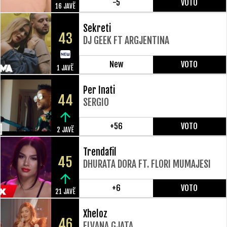
-5
VOTO
16 JAVË
Sekreti
43
DJ GEEK FT ARGJENTINA
New
VOTO
1 JAVË
Per Inati
44
SERGIO
+56
VOTO
2 JAVË
Trendafil
45
DHURATA DORA FT. FLORI MUMAJESI
+6
VOTO
21 JAVË
Xheloz
46
ELVANA GJATA