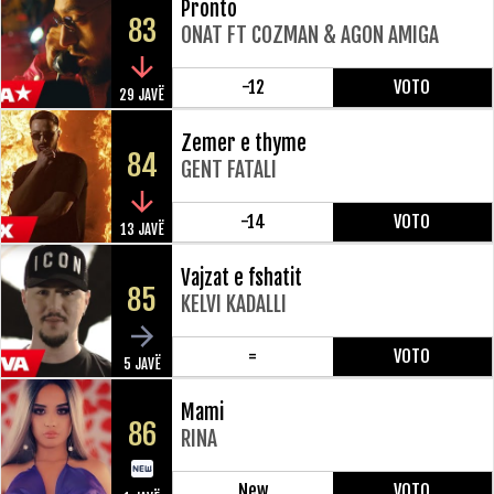
Pronto
83
ONAT FT COZMAN & AGON AMIGA
-12
VOTO
29 JAVË
Zemer e thyme
84
GENT FATALI
-14
VOTO
13 JAVË
Vajzat e fshatit
85
KELVI KADALLI
=
VOTO
5 JAVË
Mami
86
RINA
New
VOTO