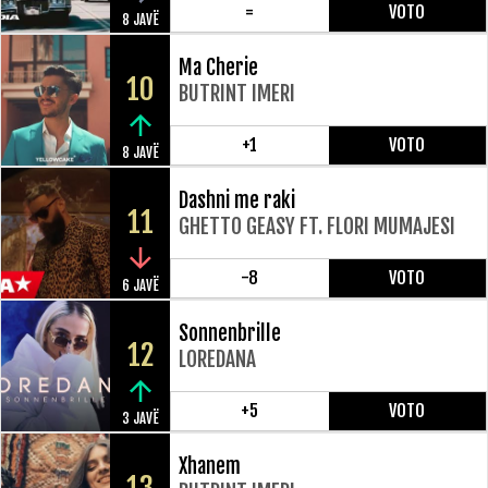
=
VOTO
8 JAVË
Ma Cherie
10
BUTRINT IMERI
+1
VOTO
8 JAVË
Dashni me raki
11
GHETTO GEASY FT. FLORI MUMAJESI
-8
VOTO
6 JAVË
Sonnenbrille
12
LOREDANA
+5
VOTO
3 JAVË
Xhanem