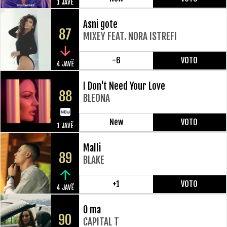
1 JAVË
Asni gote
87
MIXEY FEAT. NORA ISTREFI
-6
VOTO
4 JAVË
I Don't Need Your Love
88
BLEONA
New
VOTO
1 JAVË
Malli
89
BLAKE
+1
VOTO
4 JAVË
O ma
90
CAPITAL T