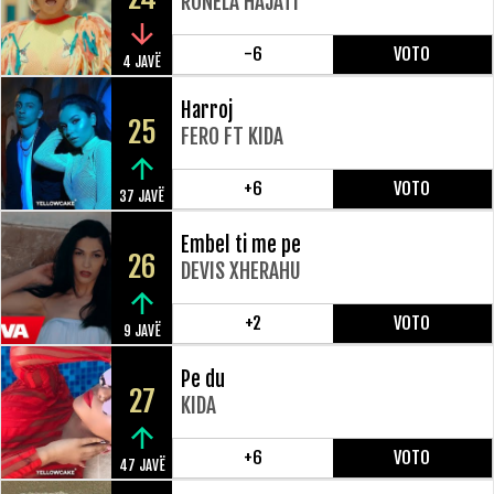
RONELA HAJATI
-6
VOTO
4 JAVË
Harroj
25
FERO FT KIDA
+6
VOTO
37 JAVË
Embel ti me pe
26
DEVIS XHERAHU
+2
VOTO
9 JAVË
Pe du
27
KIDA
+6
VOTO
47 JAVË