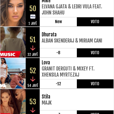
Mike
ELVANA GJATA & LEDRI VULA FEAT.
50
JOHN SHAHU
New
VOTO
1 JAVË
Dhurata
51
ALBAN SKENDERAJ & MIRIAM CANI
-8
VOTO
32 JAVË
Lova
GRANIT DERGUTI & MIXEY FT.
52
XHENSILA MYRTEZAJ
-12
VOTO
54 JAVË
Stila
53
MAJK