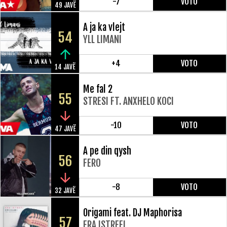
-7
VOTO
49 JAVË
A ja ka vlejt
54
YLL LIMANI
+4
VOTO
14 JAVË
Me fal 2
55
STRESI FT. ANXHELO KOCI
-10
VOTO
47 JAVË
A pe din qysh
56
FERO
-8
VOTO
32 JAVË
Origami feat. DJ Maphorisa
57
ERA ISTREFI