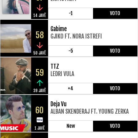
-1
VOTO
14 JAVË
Gabime
58
GJIKO FT. NORA ISTREFI
-5
VOTO
50 JAVË
TTZ
59
LEDRI VULA
+4
VOTO
39 JAVË
Deja Vu
60
ALBAN SKENDERAJ FT. YOUNG ZERKA
New
VOTO
1 JAVË