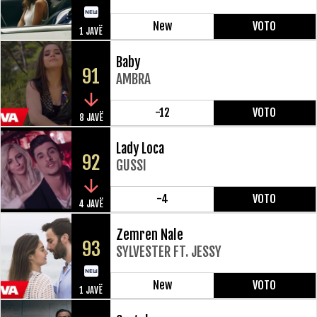
New
VOTO
1 JAVË
Baby
91
AMBRA
-12
VOTO
8 JAVË
Lady Loca
92
GUSSI
-4
VOTO
4 JAVË
Zemren Nale
93
SYLVESTER FT. JESSY
New
VOTO
1 JAVË