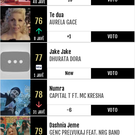
40 JAVË
Te dua
76
AURELA GACE
+1
VOTO
8 JAVË
Jake Jake
77
DHURATA DORA
New
VOTO
1 JAVË
Numra
78
CAPITAL T FT. MC KRESHA
-6
VOTO
31 JAVË
Dashnia Jeme
79
GENC PRELVUKAJ FEAT. NRG BAND