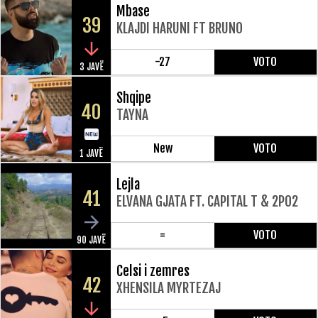
Mbase
39
KLAJDI HARUNI FT BRUNO
-27
VOTO
3 JAVË
Shqipe
40
TAYNA
New
VOTO
1 JAVË
Lejla
41
ELVANA GJATA FT. CAPITAL T & 2PO2
=
VOTO
90 JAVË
Celsi i zemres
42
XHENSILA MYRTEZAJ