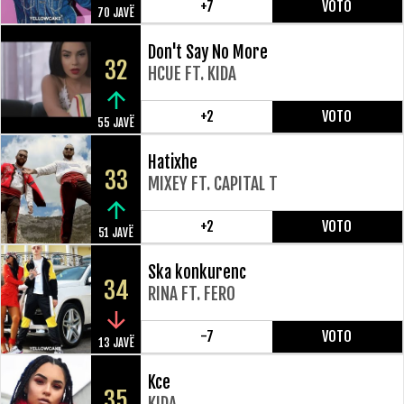
+7
VOTO
70 JAVË
Don't Say No More
32
HCUE FT. KIDA
+2
VOTO
55 JAVË
Hatixhe
33
MIXEY FT. CAPITAL T
+2
VOTO
51 JAVË
Ska konkurenc
34
RINA FT. FERO
-7
VOTO
13 JAVË
Kce
35
KIDA