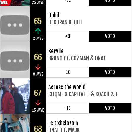
-32
VOTO
25 JAVË
Uphill
65
HEKURAN BELULI
+8
VOTO
2 JAVË
Servile
66
BRUNO FT. COZMAN & ONAT
-16
VOTO
8 JAVË
Across the world
67
CLIQME X CAPITAL T & KOACH 2.0
-13
VOTO
15 JAVË
Le t'xhelozojn
68
ONAT FT. MAJK