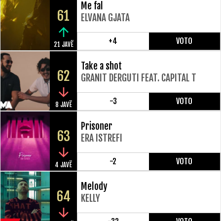
Me fal
61
ELVANA GJATA
+4
VOTO
21 JAVË
Take a shot
62
GRANIT DERGUTI FEAT. CAPITAL T
-3
VOTO
8 JAVË
Prisoner
63
ERA ISTREFI
-2
VOTO
4 JAVË
Melody
64
KELLY