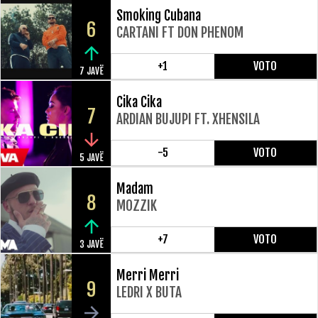
Smoking Cubana
6
CARTANI FT DON PHENOM
+1
VOTO
7 JAVË
Cika Cika
7
ARDIAN BUJUPI FT. XHENSILA
-5
VOTO
5 JAVË
Madam
8
MOZZIK
+7
VOTO
3 JAVË
Merri Merri
9
LEDRI X BUTA