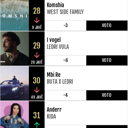
Komshia
28
WEST SIDE FAMILY
-3
VOTO
9 JAVË
I vogel
29
LEDRI VULA
-6
VOTO
20 JAVË
Mbi Re
30
BUTA X LEDRI
-4
VOTO
49 JAVË
Anderr
31
KIDA