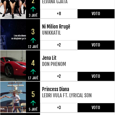
2
ELVANA GJATA
+8
VOTO
3 JAVË
Ni Milion Rrugë
3
UNIKKATIL
+2
VOTO
12 JAVË
Jena Lit
4
DON PHENOM
+2
VOTO
17 JAVË
Princess Diana
5
LEDRI VULA FT. LYRICAL SON
+3
VOTO
5 JAVË