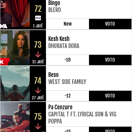
Bingo
72
BLERO
New
VOTO
1 JAVË
Kesh Kesh
73
DHURATA DORA
-18
VOTO
31 JAVË
Beso
74
WEST SIDE FAMILY
-12
VOTO
27 JAVË
Pa Cenzure
CAPITAL T FT. LYRICAL SON & VIG
75
POPPA
-15
VOTO