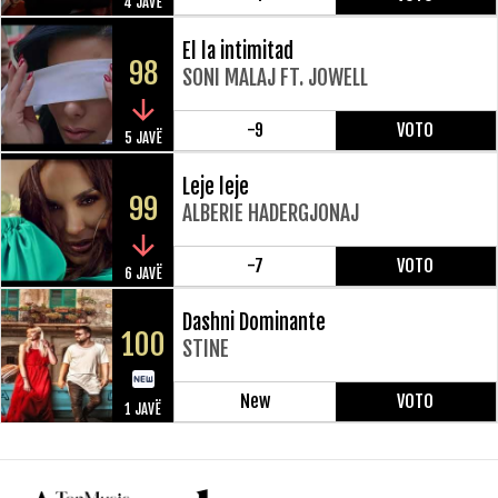
4 JAVË
El la intimitad
98
SONI MALAJ FT. JOWELL
-9
VOTO
5 JAVË
Leje leje
99
ALBERIE HADERGJONAJ
-7
VOTO
6 JAVË
Dashni Dominante
100
STINE
New
VOTO
1 JAVË