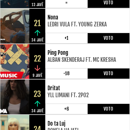
=
VOTO
13 JAVË
Nona
21
LEDRI VULA FT. YOUNG ZERKA
+1
VOTO
34 JAVË
Ping Pong
22
ALBAN SKENDERAJ FT. MC KRESHA
-18
VOTO
9 JAVË
Dritat
23
YLL LIMANI FT. 2PO2
+6
VOTO
34 JAVË
Do ta Luj
24