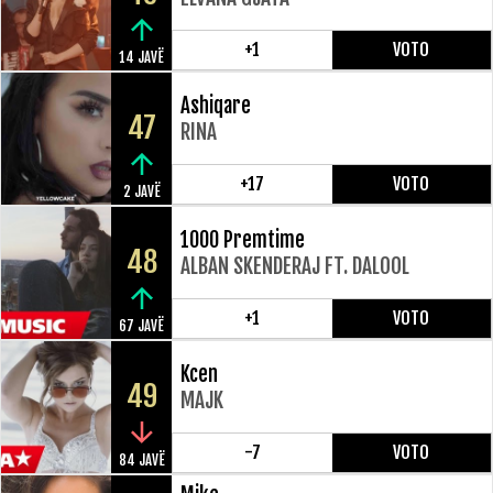
+1
VOTO
14 JAVË
Ashiqare
47
RINA
+17
VOTO
2 JAVË
1000 Premtime
48
ALBAN SKENDERAJ FT. DALOOL
+1
VOTO
67 JAVË
Kcen
49
MAJK
-7
VOTO
84 JAVË