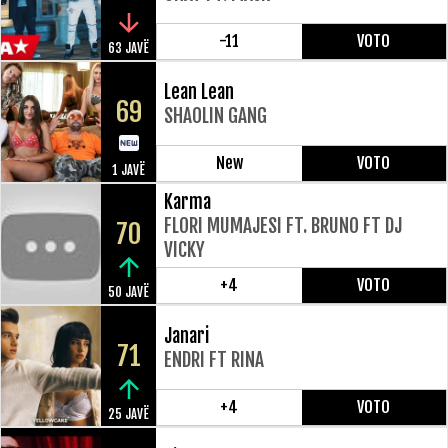
-11
VOTO
63 JAVË
Lean Lean
69
SHAOLIN GANG
New
VOTO
1 JAVË
Karma
FLORI MUMAJESI FT. BRUNO FT DJ
70
VICKY
+4
VOTO
50 JAVË
Janari
71
ENDRI FT RINA
+4
VOTO
25 JAVË