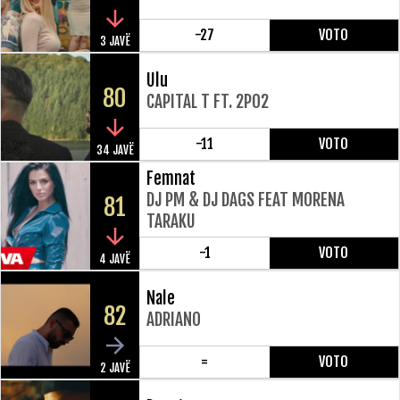
-27
VOTO
3 JAVË
Ulu
80
CAPITAL T FT. 2PO2
-11
VOTO
34 JAVË
Femnat
DJ PM & DJ DAGS FEAT MORENA
81
TARAKU
-1
VOTO
4 JAVË
Nale
82
ADRIANO
=
VOTO
2 JAVË