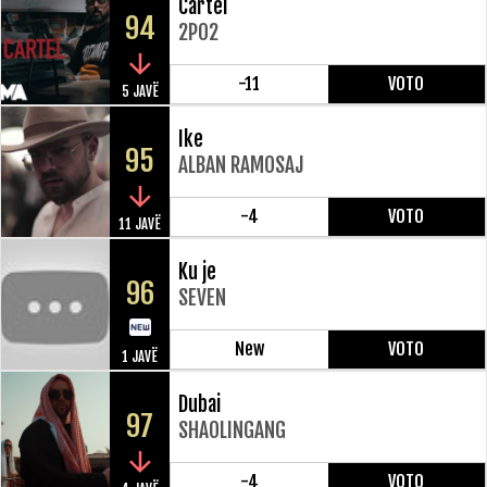
Cartel
94
2PO2
-11
VOTO
5 JAVË
Ike
95
ALBAN RAMOSAJ
-4
VOTO
11 JAVË
Ku je
96
SEVEN
New
VOTO
1 JAVË
Dubai
97
SHAOLINGANG
-4
VOTO