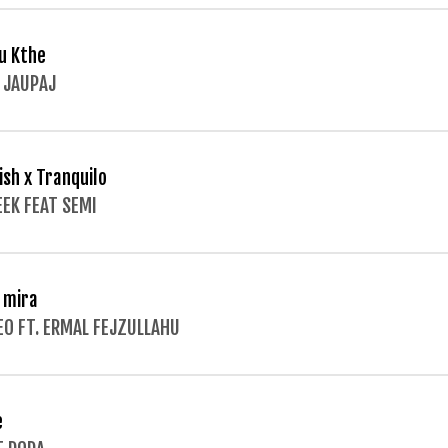
u Kthe
 JAUPAJ
ish x Tranquilo
EEK FEAT SEMI
 mira
O FT. ERMAL FEJZULLAHU
e