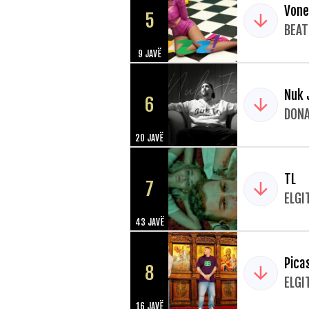
Vone
5
BEAT
9 JAVË
Nuk 
6
DONA
20 JAVË
TL
7
ELGI
43 JAVË
Pica
8
ELGI
16 JAVË