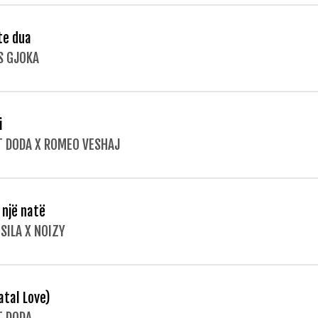
te dua
S GJOKA
i
T DODA X ROMEO VESHAJ
 një natë
SILA X NOIZY
atal Love)