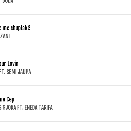
T DODA
e me shuplakë
AZANI
our Lovin
FT. SEMI JAUPA
me Cep
S GJOKA FT. ENEDA TARIFA