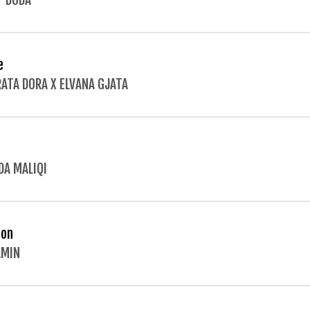
T DODA
e
ATA DORA X ELVANA GJATA
DA MALIQI
 on
AMIN