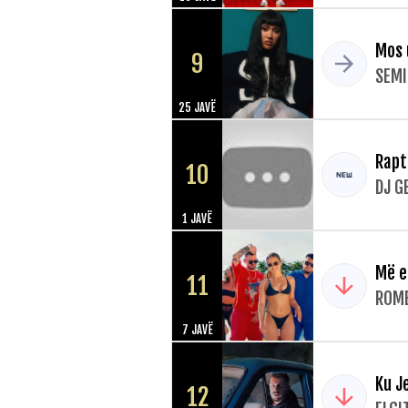
Mos 
9
SEMI
25 JAVË
Rapt
10
DJ G
1 JAVË
Më e
11
ROME
7 JAVË
Ku J
12