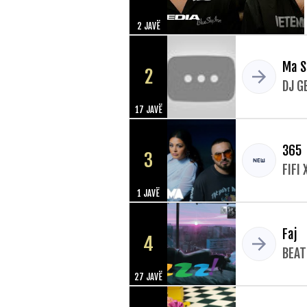
2 JAVË
Ma S
2
DJ G
17 JAVË
365
3
FIFI 
1 JAVË
Faj
4
BEAT
27 JAVË