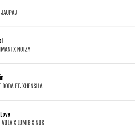
 JAUPAJ
ol
LIMANI X NOIZY
in
T DODA FT. XHENSILA
Love
I VULA X LUMIB X NUK