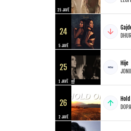
ELGI
25 JAVË
Gajd
24
DHUR
5 JAVË
Hije
25
JONI
1 JAVË
Hold
26
DOP
2 JAVË