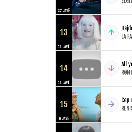
ELGI
32 JAVË
Hajd
13
LA F
11 JAVË
All y
14
RØN 
11 JAVË
Cep 
15
RENI
6 JAVË