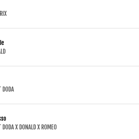
RIX
Je
LD
T DODA
sso
T DODA X DONALD X ROMEO