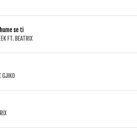
hume se ti
EEK FT. BEATRIX
X GJIKO
RIX