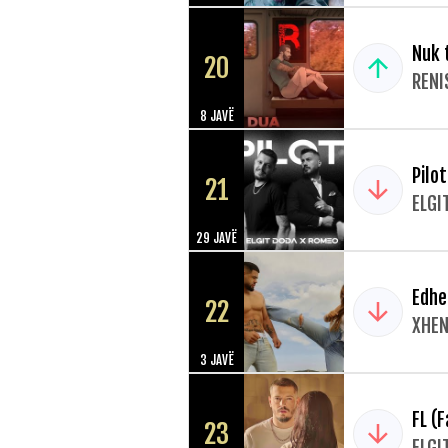
Nuk 
20
RENI
8 JAVË
Pilot
21
ELGI
29 JAVË
Edhe
22
XHEN
3 JAVË
FL (F
23