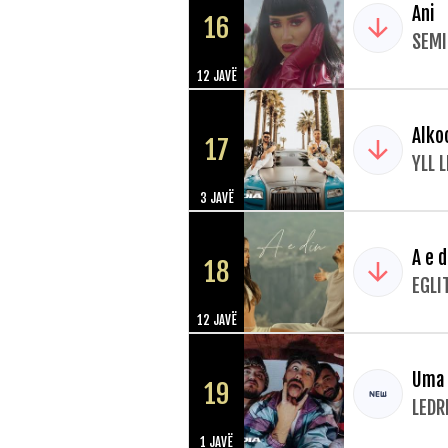
Ani
16
SEMI
12 JAVË
Alko
17
YLL 
3 JAVË
A e d
18
EGLI
12 JAVË
Uma 
19
LEDR
1 JAVË