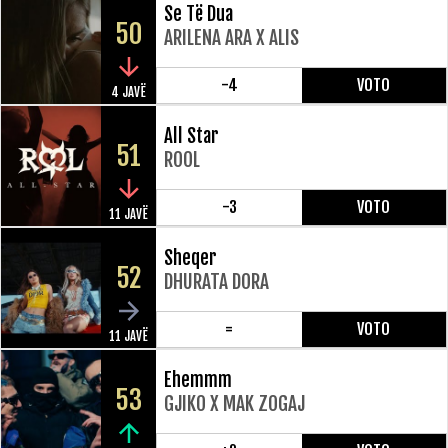
Se Të Dua
50
ARILENA ARA X ALIS
-4
VOTO
4 JAVË
All Star
51
ROOL
-3
VOTO
11 JAVË
Sheqer
52
DHURATA DORA
=
VOTO
11 JAVË
Ehemmm
53
GJIKO X MAK ZOGAJ