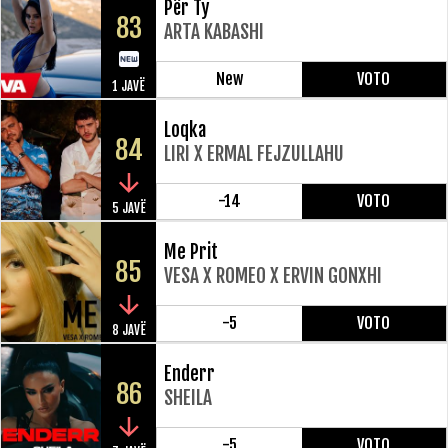
Për Ty
83
ARTA KABASHI
New
VOTO
1 JAVË
Loqka
84
LIRI X ERMAL FEJZULLAHU
-14
VOTO
5 JAVË
Me Prit
85
VESA X ROMEO X ERVIN GONXHI
-5
VOTO
8 JAVË
Enderr
86
SHEILA
-5
VOTO