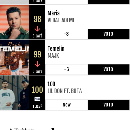
9 JAVË
Maria
98
VEDAT ADEMI
-8
VOTO
8 JAVË
Temelin
99
MAJK
-6
VOTO
5 JAVË
100
100
LIL DON FT. BUTA
New
VOTO
1 JAVË