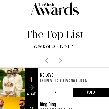
The Top List
Week of 06/07/2024
No Love
1
LEDRI VULA X ELVANA GJATA
=
VOTO
4 JAVË
Ding Ding