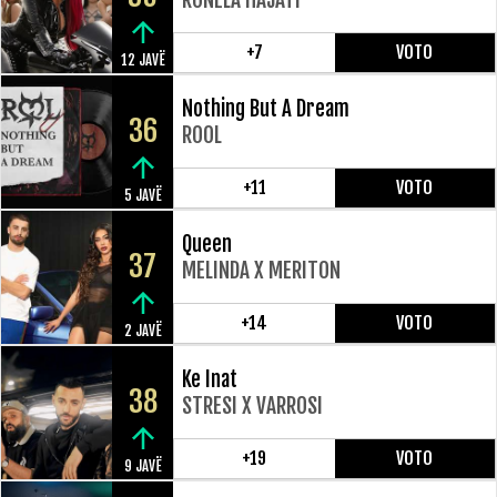
+7
VOTO
12 JAVË
Nothing But A Dream
36
ROOL
+11
VOTO
5 JAVË
Queen
37
MELINDA X MERITON
+14
VOTO
2 JAVË
Ke Inat
38
STRESI X VARROSI
+19
VOTO
9 JAVË