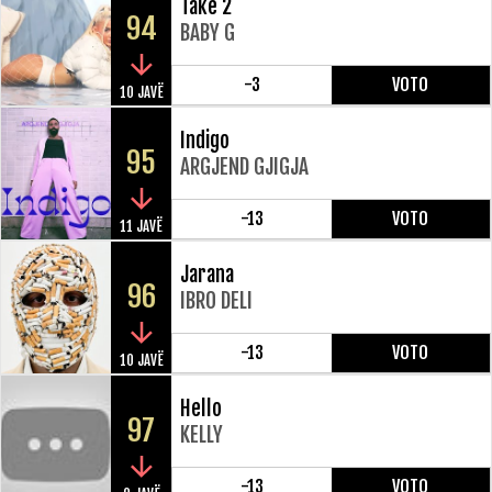
Take 2
94
BABY G
-3
VOTO
10 JAVË
Indigo
95
ARGJEND GJIGJA
-13
VOTO
11 JAVË
Jarana
96
IBRO DELI
-13
VOTO
10 JAVË
Hello
97
KELLY
-13
VOTO