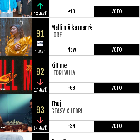
+10
VOTO
13 JAVË
Malli më ka marrë
91
LORE
New
VOTO
1 JAVË
Kill me
92
LEDRI VULA
-58
VOTO
17 JAVË
Thuj
93
GEASY X LEDRI
-34
VOTO
14 JAVË