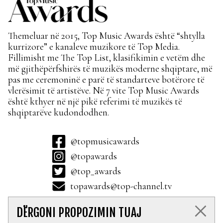
Themeluar në 2015, Top Music Awards është “shtylla
kurrizore” e kanaleve muzikore të Top Media.
Fillimisht me The Top List, klasifikimin e vetëm dhe
më gjithëpërfshirës të muzikës moderne shqiptare, më
pas me ceremoninë e parë të standarteve botërore të
vlerësimit të artistëve. Në 7 vite Top Music Awards
është kthyer në një pikë referimi të muzikës të
shqiptarëve kudondodhen.
@topmusicawards
@topawards
@top_awards
topawards@top-channel.tv
DËRGONI PROPOZIMIN TUAJ