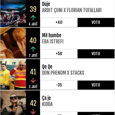
Duje
39
ARDIT ÇUNI X FLORIAN TUFALLARI
+40
VOTO
4 JAVË
Më humbe
40
ERA ISTREFI
+58
VOTO
7 JAVË
Qe Qe
41
DON PHENOM X STACKS
-35
VOTO
3 JAVË
Ça je
42
KIDDA