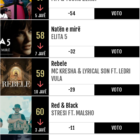
-54
VOTO
5 JAVË
Natën e mirë
58
ELITA 5
-32
VOTO
7 JAVË
Rebele
MC KRESHA & LYRICAL SON FT. LEDRI
59
VULA
-29
VOTO
18 JAVË
Red & Black
60
STRESI FT. MALSHO
-11
VOTO
3 JAVË