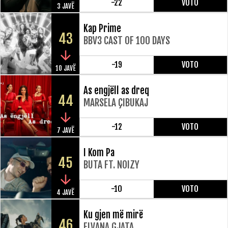
-22
VOTO
3 JAVË
Kap Prime
43
BBV3 CAST OF 100 DAYS
-19
VOTO
10 JAVË
As engjëll as dreq
44
MARSELA ÇIBUKAJ
-12
VOTO
7 JAVË
I Kom Pa
45
BUTA FT. NOIZY
-10
VOTO
4 JAVË
Ku gjen më mirë
46
ELVANA GJATA