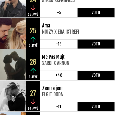
ALBAN SKENDERAJ
-5
VOTO
13 JAVË
Ama
25
NOIZY X ERA ISTREFI
+19
VOTO
2 JAVË
Me Pas Mujt
26
SARDI X ARNON
+48
VOTO
8 JAVË
Zemra jem
27
ELGIT DODA
-11
VOTO
14 JAVË