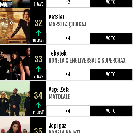
+2
VOTO
3 JAVË
Petalet
32
MARSELA ÇIBUKAJ
+4
VOTO
10 JAVË
Teketek
33
RONELA X ENGLIVERSAL X SUPERCRAX
+4
VOTO
5 JAVË
Vaçe Zela
34
MATOLALE
+4
VOTO
11 JAVË
Jepi gaz
35
RONELA HAJATI