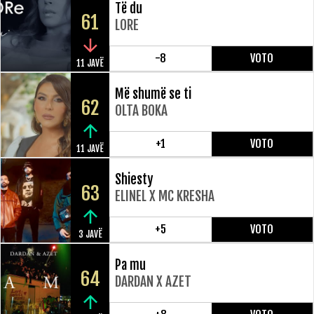
Të du
61
LORE
-8
VOTO
11 JAVË
Më shumë se ti
62
OLTA BOKA
+1
VOTO
11 JAVË
Shiesty
63
ELINEL X MC KRESHA
+5
VOTO
3 JAVË
Pa mu
64
DARDAN X AZET