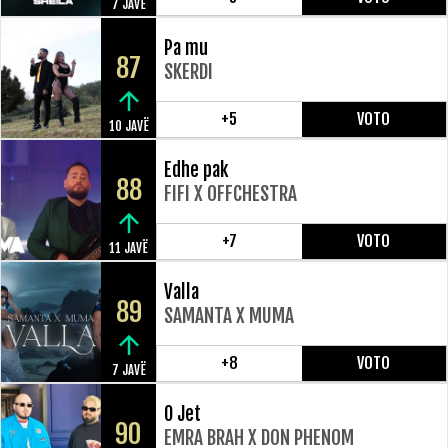
7 JAVË
Pa mu
87
SKERDI
+5
VOTO
10 JAVË
Edhe pak
88
FIFI X OFFCHESTRA
+7
VOTO
11 JAVË
Valla
89
SAMANTA X MUMA
+8
VOTO
7 JAVË
O Jet
90
EMRA BRAH X DON PHENOM