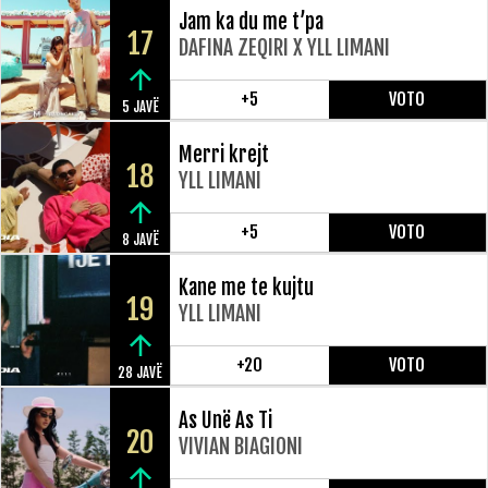
Jam ka du me t’pa
17
DAFINA ZEQIRI X YLL LIMANI
+5
VOTO
5 JAVË
Merri krejt
18
YLL LIMANI
+5
VOTO
8 JAVË
Kane me te kujtu
19
YLL LIMANI
+20
VOTO
28 JAVË
As Unë As Ti
20
VIVIAN BIAGIONI