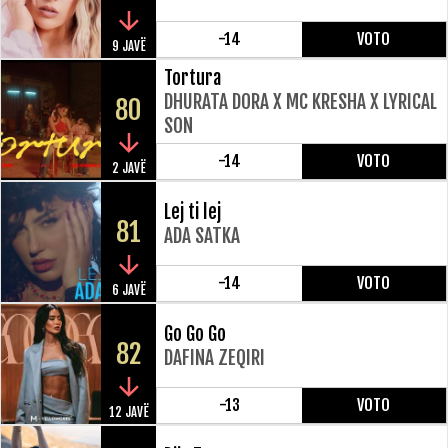
-14
VOTO
9 JAVË
Tortura
DHURATA DORA X MC KRESHA X LYRICAL
80
SON
-14
VOTO
2 JAVË
Lej ti lej
81
ADA SATKA
-14
VOTO
6 JAVË
Go Go Go
82
DAFINA ZEQIRI
-13
VOTO
12 JAVË