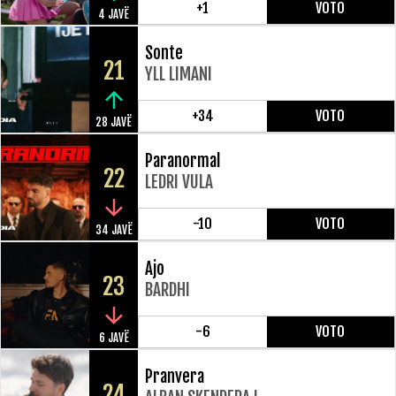
+1
VOTO
4 JAVË
Sonte
21
YLL LIMANI
+34
VOTO
28 JAVË
Paranormal
22
LEDRI VULA
-10
VOTO
34 JAVË
Ajo
23
BARDHI
-6
VOTO
6 JAVË
Pranvera
24