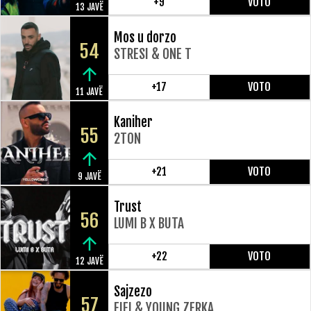
+9
VOTO
13 JAVË
Mos u dorzo
54
STRESI & ONE T
+17
VOTO
11 JAVË
Kaniher
55
2TON
+21
VOTO
9 JAVË
Trust
56
LUMI B X BUTA
+22
VOTO
12 JAVË
Sajzezo
57
FIFI & YOUNG ZERKA