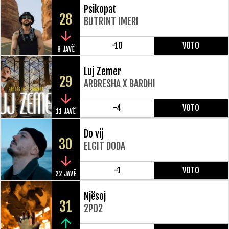
Psikopat
28
BUTRINT IMERI
-10
VOTO
8 JAVË
Luj Zemer
29
ARBRESHA X BARDHI
-4
VOTO
11 JAVË
Do vij
30
ELGIT DODA
-1
VOTO
22 JAVË
Njësoj
31
2PO2