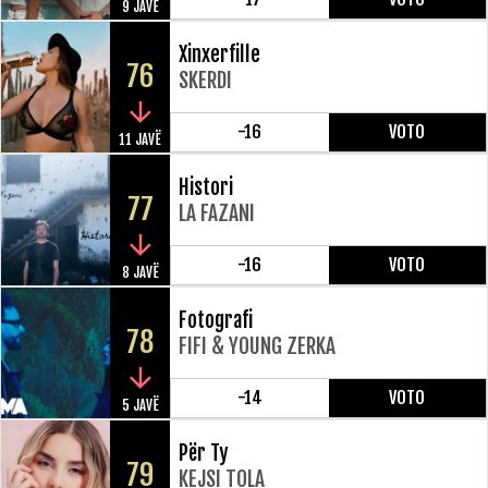
9 JAVË
Xinxerfille
76
SKERDI
-16
VOTO
11 JAVË
Histori
77
LA FAZANI
-16
VOTO
8 JAVË
Fotografi
78
FIFI & YOUNG ZERKA
-14
VOTO
5 JAVË
Për Ty
79
KEJSI TOLA