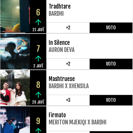
Tradhtare
6
BARDHI
+2
VOTO
21 JAVË
In Silence
7
AURON DEVA
+2
VOTO
2 JAVË
Mashtruese
8
BARDHI X XHENSILA
+3
VOTO
28 JAVË
Firmato
9
MERITON MJEKIQI X BARDHI