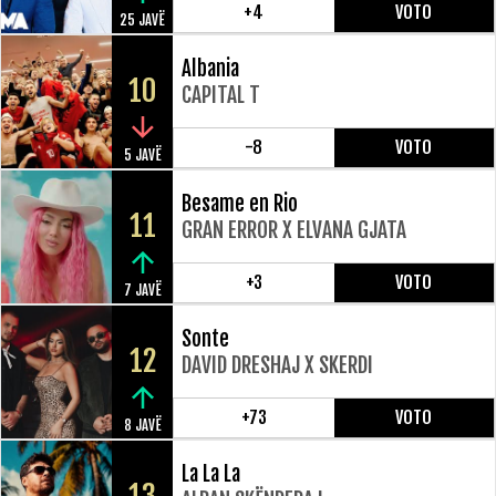
+4
VOTO
25 JAVË
Albania
10
CAPITAL T
-8
VOTO
5 JAVË
Besame en Rio
11
GRAN ERROR X ELVANA GJATA
+3
VOTO
7 JAVË
Sonte
12
DAVID DRESHAJ X SKERDI
+73
VOTO
8 JAVË
La La La