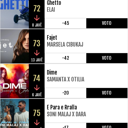
Ghetto
72
ELAI
-45
VOTO
8 JAVË
Fajet
73
MARSELA CIBUKAJ
-42
VOTO
13 JAVË
Dime
74
SAMANTA X OTILIA
-20
VOTO
6 JAVË
E Para e Rralla
75
SONI MALAJ X DARA
-17
VOTO