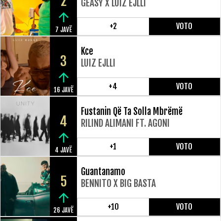
2
GEASY X LUIZ EJLLI
+2
VOTO
7 JAVË
Kce
3
LUIZ EJLLI
+4
VOTO
16 JAVË
Fustanin Që Ta Solla Mbrëmë
4
RILIND ALIMANI FT. AGONI
+1
VOTO
4 JAVË
Guantanamo
5
BENNITO X BIG BASTA
+10
VOTO
26 JAVË