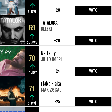
+20
VOTO
5 JAVË
TATALOKA
69
BLLEKI
+20
VOTO
10 JAVË
Ne të dy
70
JULIO IMERI
+24
VOTO
10 JAVË
Flaka Flaka
71
MAK ZØGAJ
+25
VOTO
5 JAVË