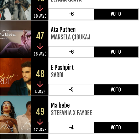
-6
VOTO
10 JAVË
Ata Puthen
47
MARSELA ÇIBUKAJ
-6
VOTO
15 JAVË
E Pashpirt
48
SARDI
-5
VOTO
4 JAVË
Ma bebe
49
STEFANIA X FAYDEE
-4
VOTO
12 JAVË