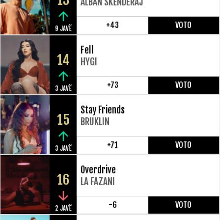
13
ALBAN SKËNDERAJ
+43
VOTO
9 JAVË
Fell
14
HYGI
+73
VOTO
3 JAVË
Stay Friends
15
BRUKLIN
+71
VOTO
3 JAVË
Overdrive
16
LA FAZANI
-6
VOTO
2 JAVË