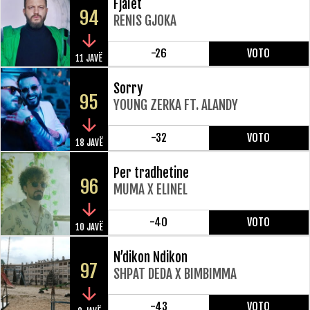
Fjalet
94
RENIS GJOKA
-26
VOTO
11 JAVË
Sorry
95
YOUNG ZERKA FT. ALANDY
-32
VOTO
18 JAVË
Per tradhetine
96
MUMA X ELINEL
-40
VOTO
10 JAVË
N’dikon Ndikon
97
SHPAT DEDA X BIMBIMMA
-43
VOTO