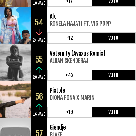
+17
VOTO
10 JAVË
Alo
54
RONELA HAJATI FT. VIG POPP
-12
VOTO
24 JAVË
Vetem ty (Avaxus Remix)
55
ALBAN SKENDERAJ
+42
VOTO
28 JAVË
Pistole
56
DIONA FONA X MARIN
+19
VOTO
16 JAVË
Gjendje
57
BLAKE