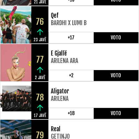
21 JAVË
Qef
76
BARDHI X LUMI B
+17
VOTO
23 JAVË
E Gjallë
77
ARILENA ARA
+2
VOTO
2 JAVË
Aligator
78
ARILENA
+18
VOTO
17 JAVË
Real
79
GETINJO