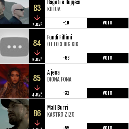
Bageti e Bujqesi
83
KILLUA
-19
VOTO
7 JAVË
Fundi Fillimi
84
OTTO X BIG KIK
-63
VOTO
5 JAVË
A jena
85
DIONA FONA
-32
VOTO
4 JAVË
Mall Burri
86
KASTRO ZIZO
-55
VOTO