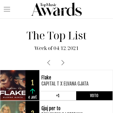
The Top List
Week of 04/12/2021
Flake
1
CAPITAL T X ELVANA GJATA
+1
VOTO
4 JAVË
Gjuj per to