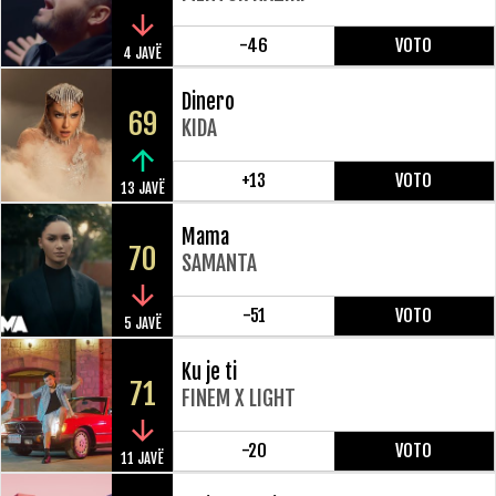
-46
VOTO
4 JAVË
Dinero
69
KIDA
+13
VOTO
13 JAVË
Mama
70
SAMANTA
-51
VOTO
5 JAVË
Ku je ti
71
FINEM X LIGHT
-20
VOTO
11 JAVË