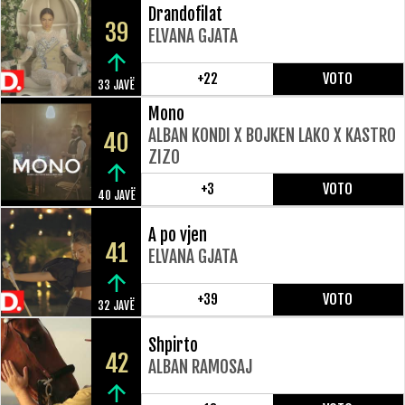
Drandofilat
39
ELVANA GJATA
+22
VOTO
33 JAVË
Mono
ALBAN KONDI X BOJKEN LAKO X KASTRO
40
ZIZO
+3
VOTO
40 JAVË
A po vjen
41
ELVANA GJATA
+39
VOTO
32 JAVË
Shpirto
42
ALBAN RAMOSAJ