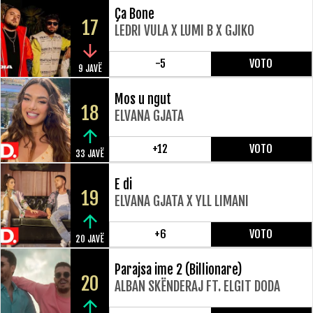
Ça Bone
17
LEDRI VULA X LUMI B X GJIKO
-5
VOTO
9 JAVË
Mos u ngut
18
ELVANA GJATA
+12
VOTO
33 JAVË
E di
19
ELVANA GJATA X YLL LIMANI
+6
VOTO
20 JAVË
Parajsa ime 2 (Billionare)
20
ALBAN SKËNDERAJ FT. ELGIT DODA