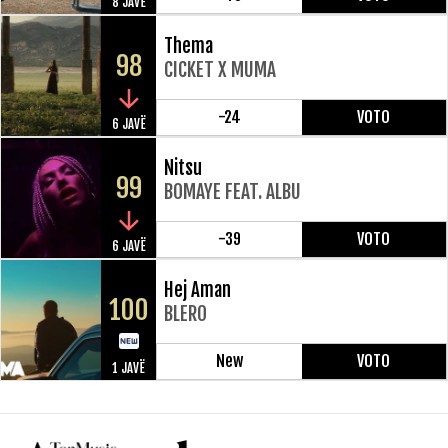
8 JAVË
Thema
98
CICKET X MUMA
-24
VOTO
6 JAVË
Nitsu
99
BOMAYE FEAT. ALBU
-39
VOTO
6 JAVË
Hej Aman
100
BLERO
New
VOTO
1 JAVË