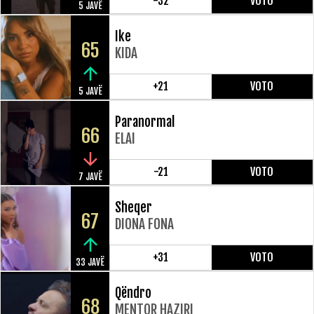
-32
VOTO
5 JAVË
Ike
65
KIDA
+21
VOTO
5 JAVË
Paranormal
66
ELAI
-21
VOTO
7 JAVË
Sheqer
67
DIONA FONA
+31
VOTO
33 JAVË
Qëndro
68
MENTOR HAZIRI