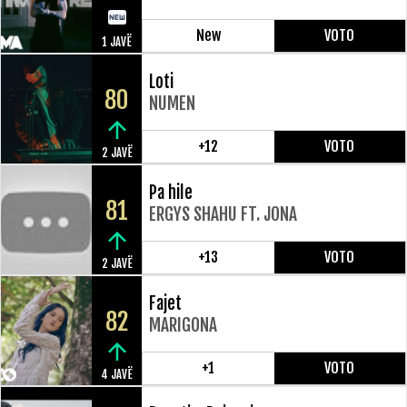
New
VOTO
1 JAVË
Loti
80
NUMEN
+12
VOTO
2 JAVË
Pa hile
81
ERGYS SHAHU FT. JONA
+13
VOTO
2 JAVË
Fajet
82
MARIGONA
+1
VOTO
4 JAVË