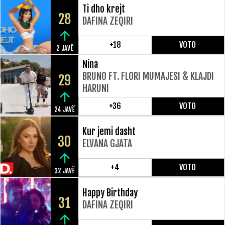
Ti dho krejt
28
DAFINA ZEQIRI
+18
VOTO
2 JAVË
Nina
BRUNO FT. FLORI MUMAJESI & KLAJDI
29
HARUNI
+36
VOTO
24 JAVË
Kur jemi dasht
30
ELVANA GJATA
+4
VOTO
32 JAVË
Happy Birthday
31
DAFINA ZEQIRI