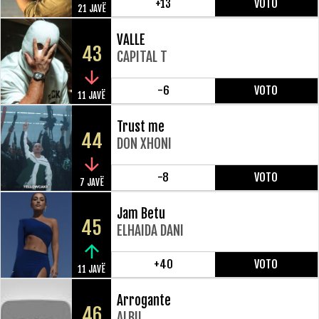
+13
VOTO
21 JAVË
VALLE
43
CAPITAL T
-6
VOTO
11 JAVË
Trust me
44
DON XHONI
-8
VOTO
7 JAVË
Jam Betu
45
ELHAIDA DANI
+40
VOTO
11 JAVË
Arrogante
46
ALBU