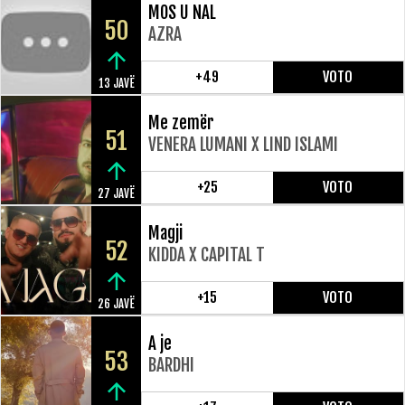
MOS U NAL
50
AZRA
+49
VOTO
13 JAVË
Me zemër
51
VENERA LUMANI X LIND ISLAMI
+25
VOTO
27 JAVË
Magji
52
KIDDA X CAPITAL T
+15
VOTO
26 JAVË
A je
53
BARDHI