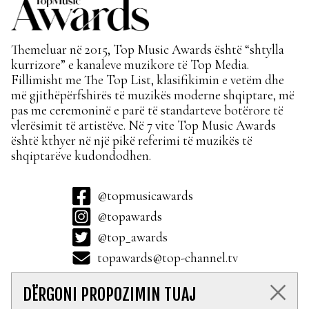
Themeluar në 2015, Top Music Awards është “shtylla
kurrizore” e kanaleve muzikore të Top Media.
Fillimisht me The Top List, klasifikimin e vetëm dhe
më gjithëpërfshirës të muzikës moderne shqiptare, më
pas me ceremoninë e parë të standarteve botërore të
vlerësimit të artistëve. Në 7 vite Top Music Awards
është kthyer në një pikë referimi të muzikës të
shqiptarëve kudondodhen.
@topmusicawards
@topawards
@top_awards
topawards@top-channel.tv
DËRGONI PROPOZIMIN TUAJ