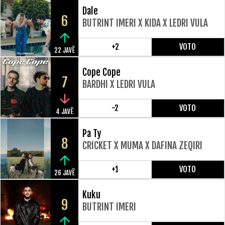
Dale
6
BUTRINT IMERI X KIDA X LEDRI VULA
+2
VOTO
22 JAVË
Cope Cope
7
BARDHI X LEDRI VULA
-2
VOTO
4 JAVË
Pa Ty
8
CRICKET X MUMA X DAFINA ZEQIRI
+1
VOTO
26 JAVË
Kuku
9
BUTRINT IMERI