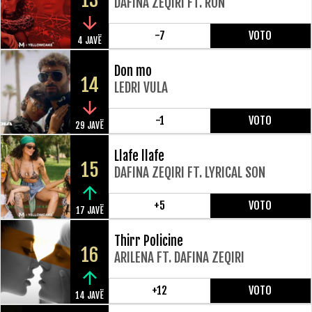
13
DAFINA ZEQIRI FT. RON
-7
VOTO
4 JAVË
Don mo
14
LEDRI VULA
-1
VOTO
29 JAVË
Llafe llafe
15
DAFINA ZEQIRI FT. LYRICAL SON
+5
VOTO
17 JAVË
Thirr Policine
16
ARILENA FT. DAFINA ZEQIRI
+12
VOTO
14 JAVË