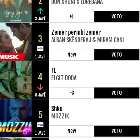
2
DON XHONI X LOREDANA
+1
VOTO
3 JAVË
Zemer permbi zemer
3
ALBAN SKËNDERAJ & MIRAM CANI
New
VOTO
1 JAVË
TL
4
ELGIT DODA
-3
VOTO
8 JAVË
Shko
5
MOZZIK
New
VOTO
1 JAVË