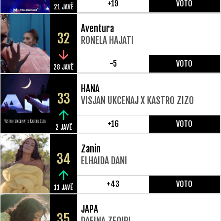
+19
VOTO
21 JAVË
Aventura
32
RONELA HAJATI
-5
VOTO
28 JAVË
HANA
33
VISJAN UKCENAJ X KASTRO ZIZO
+16
VOTO
2 JAVË
Zanin
34
ELHAIDA DANI
+43
VOTO
11 JAVË
JAPA
35
DAFINA ZEQIRI