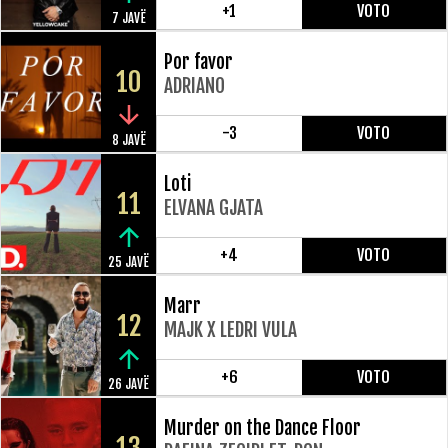
+1
VOTO
7 JAVË
Por favor
10
ADRIANO
-3
VOTO
8 JAVË
Loti
11
ELVANA GJATA
+4
VOTO
25 JAVË
Marr
12
MAJK X LEDRI VULA
+6
VOTO
26 JAVË
Murder on the Dance Floor