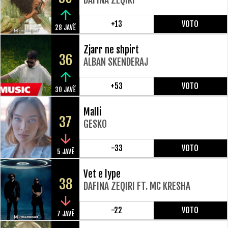
+13
VOTO
28 JAVË
Zjarr ne shpirt
36
ALBAN SKENDERAJ
+53
VOTO
30 JAVË
Malli
37
GESKO
-33
VOTO
5 JAVË
Vet e lype
38
DAFINA ZEQIRI FT. MC KRESHA
-22
VOTO
7 JAVË