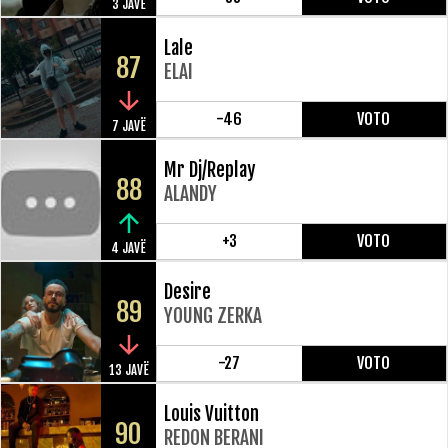
3 JAVË
Lale
87
ELAI
-46
VOTO
7 JAVË
Mr Dj/Replay
88
ALANDY
+3
VOTO
4 JAVË
Desire
89
YOUNG ZERKA
-27
VOTO
13 JAVË
Louis Vuitton
90
REDON BERANI