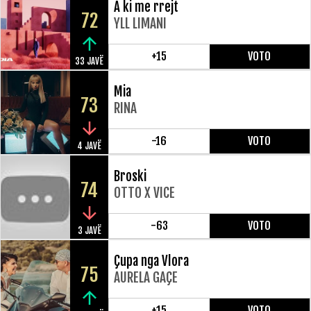
A ki me rrejt
72
YLL LIMANI
+15
VOTO
33 JAVË
Mia
73
RINA
-16
VOTO
4 JAVË
Broski
74
OTTO X VICE
-63
VOTO
3 JAVË
Çupa nga Vlora
75
AURELA GAÇE
+15
VOTO