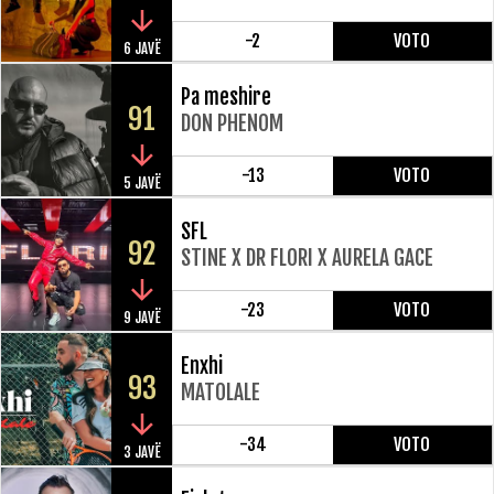
-2
VOTO
6 JAVË
Pa meshire
91
DON PHENOM
-13
VOTO
5 JAVË
SFL
92
STINE X DR FLORI X AURELA GACE
-23
VOTO
9 JAVË
Enxhi
93
MATOLALE
-34
VOTO
3 JAVË