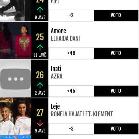
FIFI
+2
VOTO
9 JAVË
Amore
25
ELHAIDA DANI
+48
VOTO
11 JAVË
Inati
26
AZRA
+45
VOTO
2 JAVË
Leje
27
RONELA HAJATI FT. KLEMENT
-3
VOTO
9 JAVË