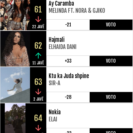
Ay Caramba
61
MELINDA FT. NORA & GJIKO
-21
VOTO
22 JAVË
Hajmali
62
ELHAIDA DANI
+33
VOTO
11 JAVË
Ktu ka Juda shpine
63
SIR-A
-28
VOTO
2 JAVË
Nokia
64
ELAI