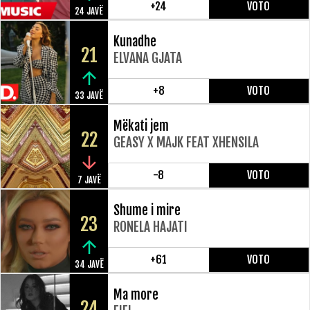
+24
VOTO
24 JAVË
Kunadhe
21
ELVANA GJATA
+8
VOTO
33 JAVË
Mëkati jem
22
GEASY X MAJK FEAT XHENSILA
-8
VOTO
7 JAVË
Shume i mire
23
RONELA HAJATI
+61
VOTO
34 JAVË
Ma more
24