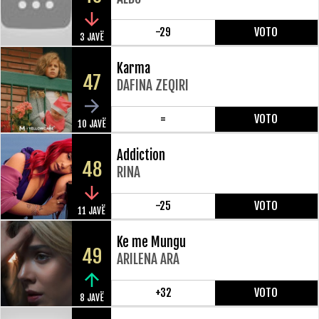
-29
VOTO
3 JAVË
Karma
47
DAFINA ZEQIRI
=
VOTO
10 JAVË
Addiction
48
RINA
-25
VOTO
11 JAVË
Ke me Mungu
49
ARILENA ARA
+32
VOTO
8 JAVË