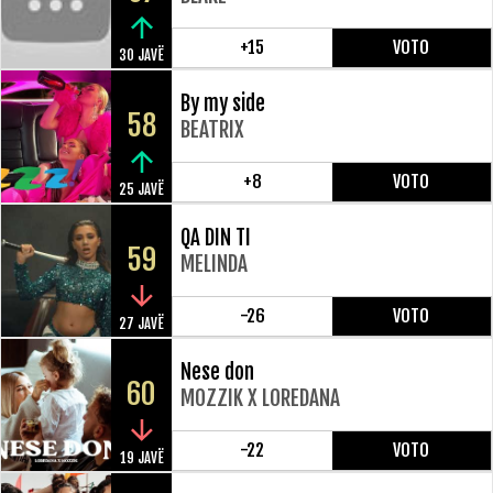
+15
VOTO
30 JAVË
By my side
58
BEATRIX
+8
VOTO
25 JAVË
QA DIN TI
59
MELINDA
-26
VOTO
27 JAVË
Nese don
60
MOZZIK X LOREDANA
-22
VOTO
19 JAVË