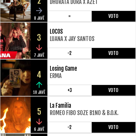
2
DHURATA DORA X AZET
=
VOTO
8 JAVË
LOCOS
3
LUANA X JAY SANTOS
-2
VOTO
7 JAVË
Losing Game
4
ERMA
+3
VOTO
10 JAVË
La Familia
5
ROMEO FIBO SOZE B1N0 & B.O.K.
-2
VOTO
6 JAVË