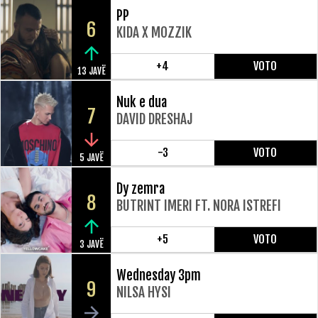
PP
6
KIDA X MOZZIK
+4
VOTO
13 JAVË
Nuk e dua
7
DAVID DRESHAJ
-3
VOTO
5 JAVË
Dy zemra
8
BUTRINT IMERI FT. NORA ISTREFI
+5
VOTO
3 JAVË
Wednesday 3pm
9
NILSA HYSI