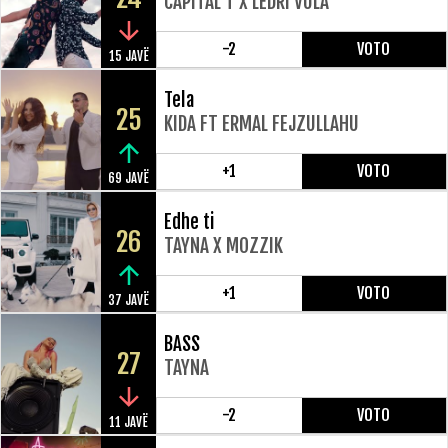
CAPITAL T X LEDRI VULA
-2
VOTO
15 JAVË
Tela
25
KIDA FT ERMAL FEJZULLAHU
+1
VOTO
69 JAVË
Edhe ti
26
TAYNA X MOZZIK
+1
VOTO
37 JAVË
BASS
27
TAYNA
-2
VOTO
11 JAVË