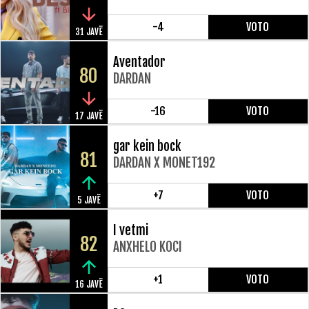
-4
VOTO
31 JAVË
Aventador
80
DARDAN
-16
VOTO
17 JAVË
gar kein bock
81
DARDAN X MONET192
+7
VOTO
5 JAVË
I vetmi
82
ANXHELO KOCI
+1
VOTO
16 JAVË