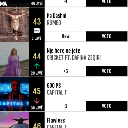
-1
VOTO
46 JAVË
Pa Dashni
43
ROMEO
New
VOTO
1 JAVË
Nje here ne jete
44
CRICKET FT. DAFINA ZEQIRI
+6
VOTO
28 JAVË
600 PS
45
CAPITAL T
-2
VOTO
38 JAVË
Flawless
46
CAPITAL T