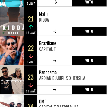
-6
VOTO
7 JAVË
Malli
21
KIDDA
+3
VOTO
13 JAVË
Braziliane
22
CAPITAL T
-2
VOTO
6 JAVË
Panorama
23
ARDIAN BUJUPI & XHENSILA
-2
VOTO
12 JAVË
DMP
24