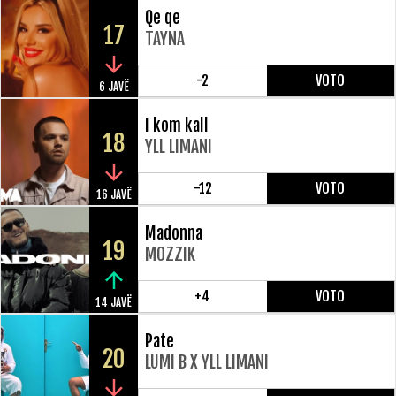
Qe qe
17
TAYNA
-2
VOTO
6 JAVË
I kom kall
18
YLL LIMANI
-12
VOTO
16 JAVË
Madonna
19
MOZZIK
+4
VOTO
14 JAVË
Pate
20
LUMI B X YLL LIMANI