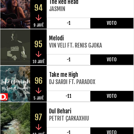
The Red Head
94
JASMIN
-1
VOTO
9 JAVË
Melodi
95
VIN VELI FT. RENIS GJOKA
-1
VOTO
10 JAVË
Take me High
96
DJ SARDI FT. PARADOX
-11
VOTO
5 JAVË
Dul Behari
97
PETRIT ÇARKAXHIU
-1
VOTO