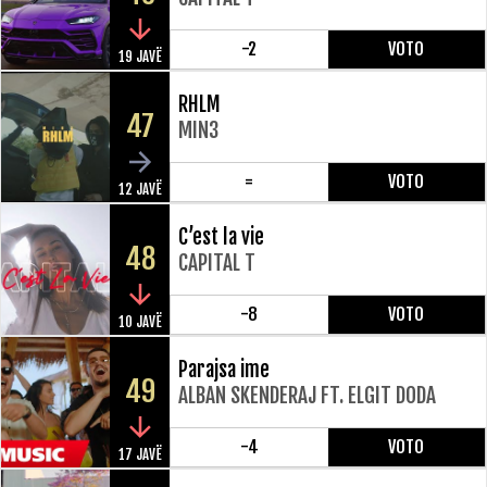
-2
VOTO
19 JAVË
RHLM
47
MIN3
=
VOTO
12 JAVË
C’est la vie
48
CAPITAL T
-8
VOTO
10 JAVË
Parajsa ime
49
ALBAN SKENDERAJ FT. ELGIT DODA
-4
VOTO
17 JAVË