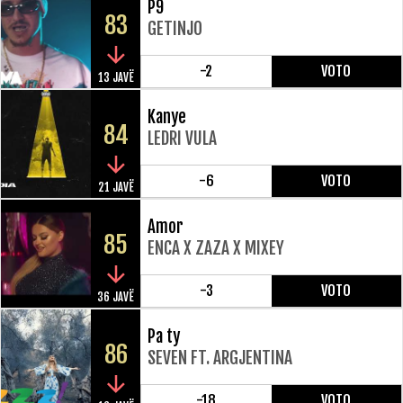
P9
83
GETINJO
-2
VOTO
13 JAVË
Kanye
84
LEDRI VULA
-6
VOTO
21 JAVË
Amor
85
ENCA X ZAZA X MIXEY
-3
VOTO
36 JAVË
Pa ty
86
SEVEN FT. ARGJENTINA
-18
VOTO