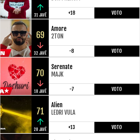
+18
VOTO
31 JAVË
Amore
69
2TON
-8
VOTO
32 JAVË
Serenate
70
MAJK
-7
VOTO
18 JAVË
Alien
71
LEDRI VULA
+13
VOTO
28 JAVË