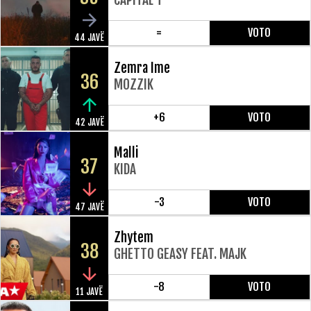
=
VOTO
44 JAVË
Zemra Ime
36
MOZZIK
+6
VOTO
42 JAVË
Malli
37
KIDA
-3
VOTO
47 JAVË
Zhytem
38
GHETTO GEASY FEAT. MAJK
-8
VOTO
11 JAVË