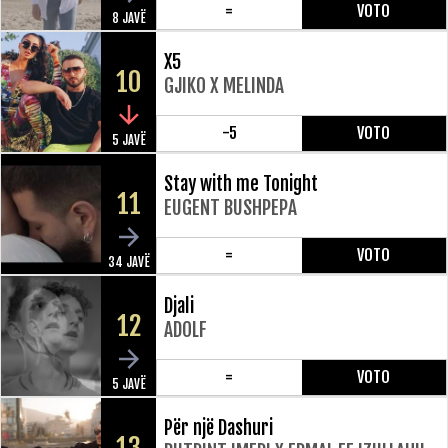
=
VOTO
8 JAVË
X5
10
GJIKO X MELINDA
-5
VOTO
5 JAVË
Stay with me Tonight
11
EUGENT BUSHPEPA
=
VOTO
34 JAVË
Djali
12
ADOLF
=
VOTO
5 JAVË
Për një Dashuri