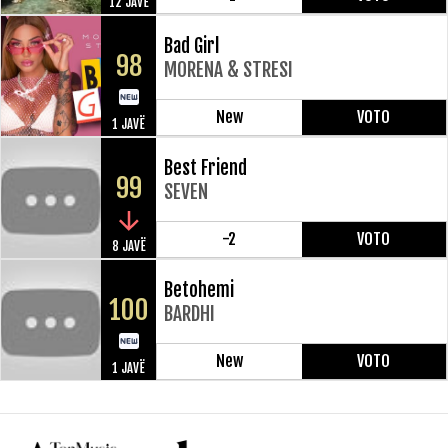
12 JAVË
Bad Girl
98
MORENA & STRESI
New
VOTO
1 JAVË
Best Friend
99
SEVEN
-2
VOTO
8 JAVË
Betohemi
100
BARDHI
New
VOTO
1 JAVË