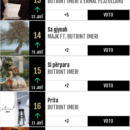
13
BUTRINT IMERI X ERMAL FEJZULLAHU
+5
VOTO
33 JAVË
Sa gjynah
14
MAJK FT. BUTRINT IMERI
+2
VOTO
78 JAVË
Si përpara
15
BUTRINT IMERI
+2
VOTO
14 JAVË
Prita
16
BUTRINT IMERI
+3
VOTO
21 JAVË