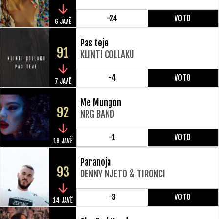
-24
VOTO
6 JAVË
Pas teje
91
KLINTI COLLAKU
-4
VOTO
7 JAVË
Me Mungon
92
NRG BAND
-1
VOTO
18 JAVË
Paranoja
93
DENNY NJETO & TIRONCI
-3
VOTO
14 JAVË