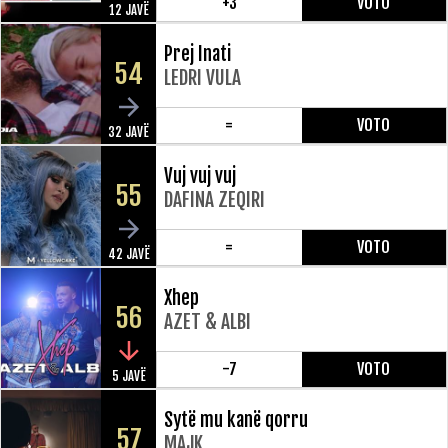
+3
VOTO
12 JAVË
Prej Inati
54
LEDRI VULA
=
VOTO
32 JAVË
Vuj vuj vuj
55
DAFINA ZEQIRI
=
VOTO
42 JAVË
Xhep
56
AZET & ALBI
-7
VOTO
5 JAVË
Sytë mu kanë qorru
57
MAJK