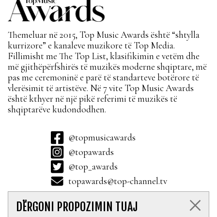
Themeluar në 2015, Top Music Awards është “shtylla
kurrizore” e kanaleve muzikore të Top Media.
Fillimisht me The Top List, klasifikimin e vetëm dhe
më gjithëpërfshirës të muzikës moderne shqiptare, më
pas me ceremoninë e parë të standarteve botërore të
vlerësimit të artistëve. Në 7 vite Top Music Awards
është kthyer në një pikë referimi të muzikës të
shqiptarëve kudondodhen.
@topmusicawards
@topawards
@top_awards
topawards@top-channel.tv
DËRGONI PROPOZIMIN TUAJ