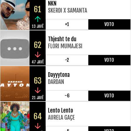
NKN
61
SKERDI X SAMANTA
+1
VOTO
13 JAVË
Thjesht te du
62
FLORI MUMAJESI
-2
VOTO
47 JAVË
Dayyytona
63
DARDAN
-6
VOTO
21 JAVË
Lento Lento
64
AURELA GAÇE