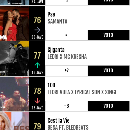
34 JAVË
Pse
76
SAMANTA
=
VOTO
33 JAVË
Gjiganta
77
LEDRI X MC KRESHA
+2
VOTO
16 JAVË
100
78
LEDRI VULA X LYRICAL SON X SINGI
-6
VOTO
26 JAVË
Cest la Vie
79
BESA FT. BLEDBEATS