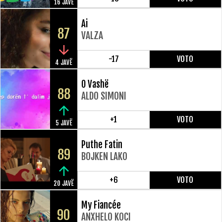
16 JAVË
Ai
87
VALZA
-17
VOTO
4 JAVË
O Vashë
88
ALDO SIMONI
+1
VOTO
5 JAVË
Puthe Fatin
89
BOJKEN LAKO
+6
VOTO
20 JAVË
My Fiancée
90
ANXHELO KOCI