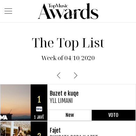
The Top List
Week of 04/10/2020
Buzet e kuqe
1
YLL LIMANI
New
VOTO
1 JAVË
Fajet