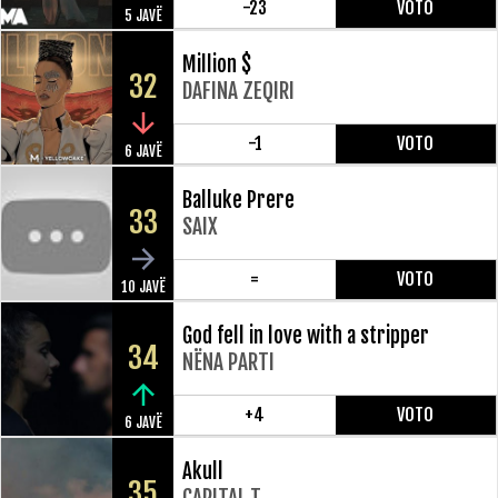
-23
VOTO
5 JAVË
Million $
32
DAFINA ZEQIRI
-1
VOTO
6 JAVË
Balluke Prere
33
SAIX
=
VOTO
10 JAVË
God fell in love with a stripper
34
NËNA PARTI
+4
VOTO
6 JAVË
Akull
35
CAPITAL T