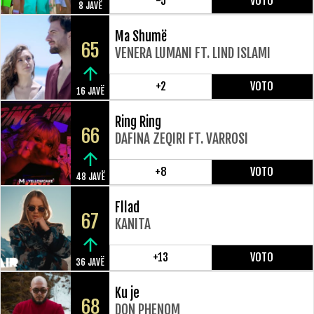
-5
VOTO
8 JAVË
Ma Shumë
65
VENERA LUMANI FT. LIND ISLAMI
+2
VOTO
16 JAVË
Ring Ring
66
DAFINA ZEQIRI FT. VARROSI
+8
VOTO
48 JAVË
Fllad
67
KANITA
+13
VOTO
36 JAVË
Ku je
68
DON PHENOM