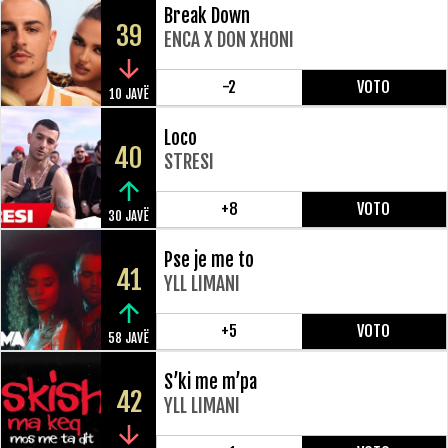
Break Down
39
ENCA X DON XHONI
-2
VOTO
10 JAVË
Loco
40
STRESI
+8
VOTO
30 JAVË
Pse je me to
41
YLL LIMANI
+5
VOTO
58 JAVË
S’ki me m’pa
42
YLL LIMANI