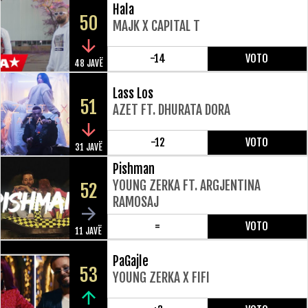
Hala
50
MAJK X CAPITAL T
-14
VOTO
48 JAVË
Lass Los
51
AZET FT. DHURATA DORA
-12
VOTO
31 JAVË
Pishman
YOUNG ZERKA FT. ARGJENTINA
52
RAMOSAJ
=
VOTO
11 JAVË
PaGajle
53
YOUNG ZERKA X FIFI