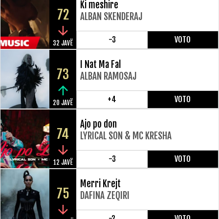
Ki meshire
72
ALBAN SKENDERAJ
-3
VOTO
32 JAVË
I Nat Ma Fal
73
ALBAN RAMOSAJ
+4
VOTO
20 JAVË
Ajo po don
74
LYRICAL SON & MC KRESHA
-3
VOTO
12 JAVË
Merri Krejt
75
DAFINA ZEQIRI
-2
VOTO