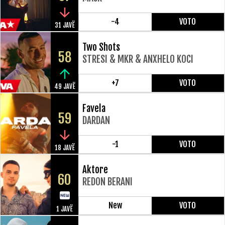
-4
VOTO
31 JAVË
Two Shots
58
STRESI & MKR & ANXHELO KOCI
+7
VOTO
49 JAVË
Favela
59
DARDAN
-1
VOTO
18 JAVË
Aktore
60
REDON BERANI
New
VOTO
1 JAVË