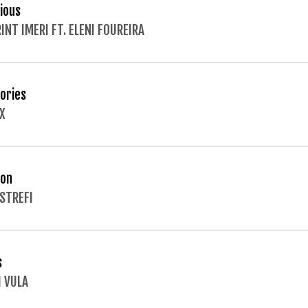
cious
INT IMERI FT. ELENI FOUREIRA
ories
X
on
ISTREFI
s
I VULA