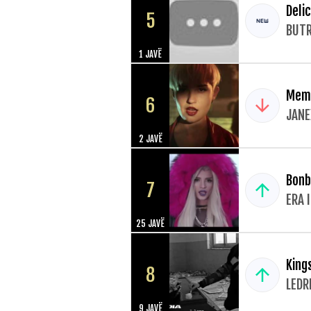
Deli
5
BUTR
1 JAVË
Mem
6
JANE
2 JAVË
Bonb
7
ERA 
25 JAVË
King
8
LEDR
9 JAVË