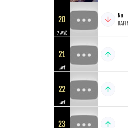
Na
20
DAFI
7 JAVË
21
JAVË
22
JAVË
23