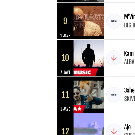
M'Vi
9
BIG 
1 JAVË
Kam 
10
ALBA
7 JAVË
3she
11
SKIV
1 JAVË
Ajo
12