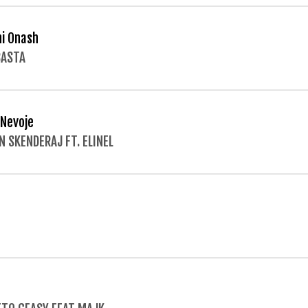
ni Onash
BASTA
Nevoje
N SKENDERAJ FT. ELINEL
I