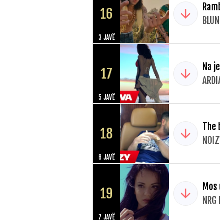
Ram
16
BLUN
3 JAVË
Na j
17
ARDI
5 JAVË
The 
18
NOIZ
6 JAVË
Mos 
19
NRG 
7 JAVË