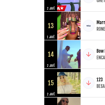
GHET
2 JAVË
Mar
13
RONE
1 JAVË
Bow
14
ENCA
2 JAVË
123
15
BESA
2 JAVË