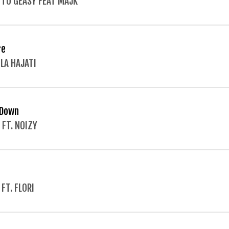
TO GEASY FEAT MAJK
re
LA HAJATI
 Down
 FT. NOIZY
 FT. FLORI