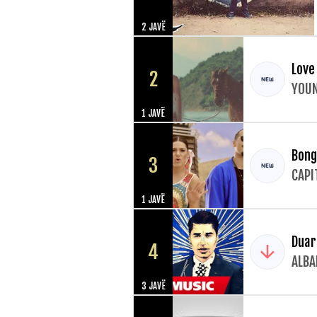
2 JAVË
Love
2
YOUN
1 JAVË
Bong
3
CAPI
1 JAVË
Duar
4
ALBA
3 JAVË