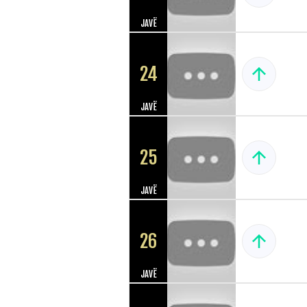
JAVË
24
JAVË
25
JAVË
26
JAVË