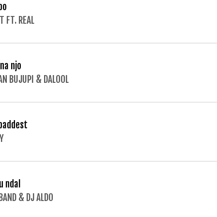
bo
T FT. REAL
ena njo
AN BUJUPI & DALOOL
baddest
Y
u ndal
BAND & DJ ALDO