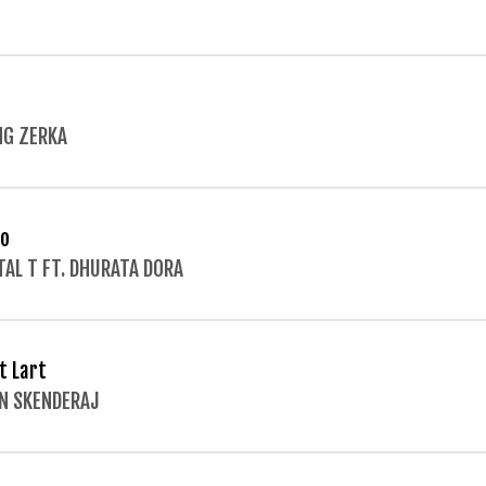
G ZERKA
o
TAL T FT. DHURATA DORA
t Lart
N SKENDERAJ